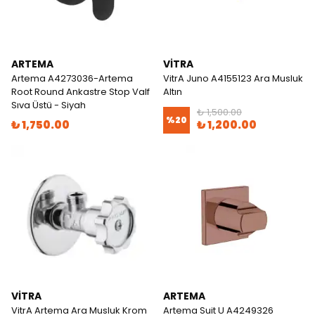
ARTEMA
VITRA
Artema A4273036-Artema
VitrA Juno A4155123 Ara Musluk
Root Round Ankastre Stop Valf
Altın
Sıva Üstü - Siyah
₺ 1,500.00
%
20
₺ 1,750.00
₺ 1,200.00
VITRA
ARTEMA
VitrA Artema Ara Musluk Krom
Artema Suit U A4249326