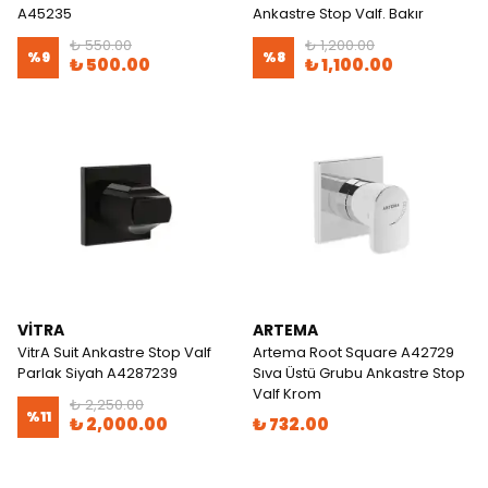
A45235
Ankastre Stop Valf. Bakır
₺ 550.00
₺ 1,200.00
%
9
%
8
₺ 500.00
₺ 1,100.00
VITRA
ARTEMA
VitrA Suit Ankastre Stop Valf
Artema Root Square A42729
Parlak Siyah A4287239
Sıva Üstü Grubu Ankastre Stop
Valf Krom
₺ 2,250.00
%
11
₺ 2,000.00
₺ 732.00