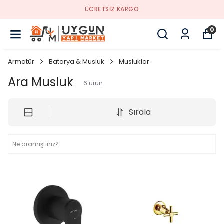
RGO
YENI SEZON ÜR
0
Armatür
Batarya & Musluk
Musluklar
Ara Musluk
6
ürün
Sırala