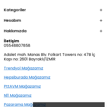
Kategoriler
Hesabım
Hakkımızda
İletişim
05548807858
Adalet mah. Manas Blv. Folkart Towers no: 47B İç
Kapı no: 2601 Bayraklı/İZMİR
Trendyol Mağazamız
Hepsiburada Mağazamız
PttAVM Mağazamız
N11 Mağazamız
Pazarama Mağazamız