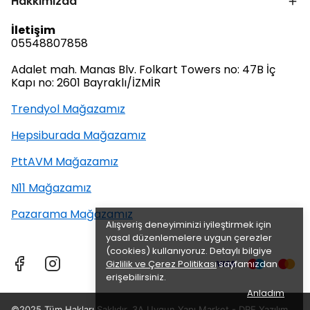
Hakkımızda
İletişim
05548807858
Adalet mah. Manas Blv. Folkart Towers no: 47B İç
Kapı no: 2601 Bayraklı/İZMİR
Trendyol Mağazamız
Hepsiburada Mağazamız
PttAVM Mağazamız
N11 Mağazamız
Pazarama Mağazamız
Alışveriş deneyiminizi iyileştirmek için
yasal düzenlemelere uygun çerezler
(cookies) kullanıyoruz. Detaylı bilgiye
Gizlilik ve Çerez Politikası
sayfamızdan
erişebilirsiniz.
Anladım
©2025 Tüm Hakları Saklıdır, 3A Uygun Yapı Market -
DRE Yazılım