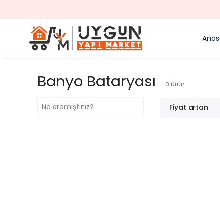
Anas
Banyo Bataryası
0
ürün
Fiyat artan