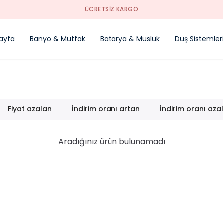
ÜCRETSİZ KARGO
ayfa
Banyo & Mutfak
Batarya & Musluk
Duş Sistemler
Fiyat azalan
İndirim oranı artan
İndirim oranı aza
Aradığınız ürün bulunamadı