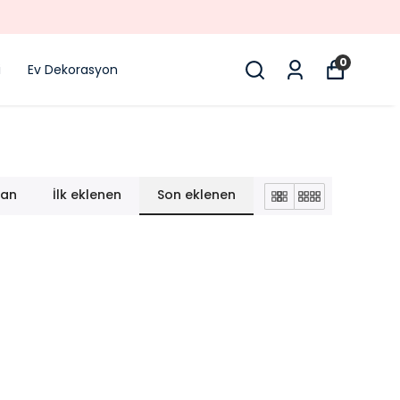
0
i
Ev Dekorasyon
lan
İlk eklenen
Son eklenen