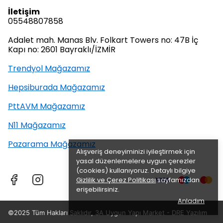
İletişim
05548807858
Adalet mah. Manas Blv. Folkart Towers no: 47B İç
Kapı no: 2601 Bayraklı/İZMİR
Trendyol Mağazamız
Hepsiburada Mağazamız
PttAVM Mağazamız
N11 Mağazamız
Pazarama Mağazamız
Alışveriş deneyiminizi iyileştirmek için
yasal düzenlemelere uygun çerezler
(cookies) kullanıyoruz. Detaylı bilgiye
Gizlilik ve Çerez Politikası
sayfamızdan
erişebilirsiniz.
Anladım
©2025 Tüm Hakları Saklıdır, 3A Uygun Yapı Market -
DRE Yazılım