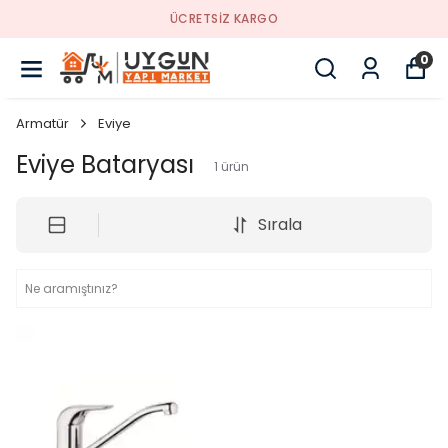
ÜCRETSİZ KARGO
0
Armatür
Eviye
Eviye Bataryası
1
ürün
Sırala