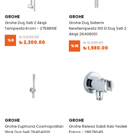
GROHE
GROHE
Grohe Duş Seti 2 Akışlı
Grohe Duş Sistemi
Tempesta Krom - 2759810E
Newtempesta 100 El Duş Seti 2
Akışlı 26406001
₺ 2,526.00
%
9
₺ 2,300.00
₺ 2,328.00
%
15
₺ 1,980.00
GROHE
GROHE
Grohe Euphoria Cosmopolitan
Grohe Relexa Sabit Askı Yedek
Stick Duş Seti 26404000
Parça - 28679045