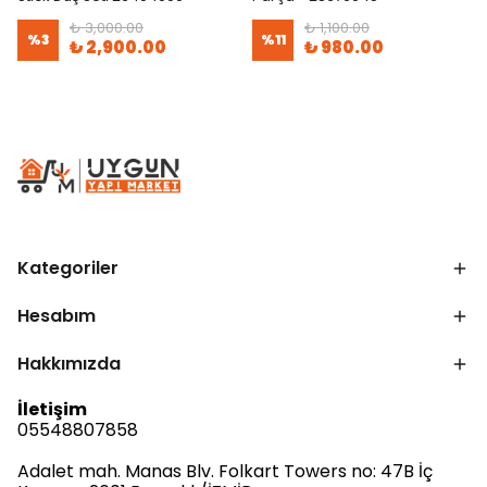
₺ 3,000.00
₺ 1,100.00
%
3
%
11
₺ 2,900.00
₺ 980.00
Kategoriler
Hesabım
Hakkımızda
İletişim
05548807858
Adalet mah. Manas Blv. Folkart Towers no: 47B İç