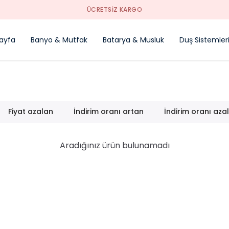
ÜCRETSİZ KARGO
ayfa
Banyo & Mutfak
Batarya & Musluk
Duş Sistemler
Fiyat azalan
İndirim oranı artan
İndirim oranı aza
Aradığınız ürün bulunamadı