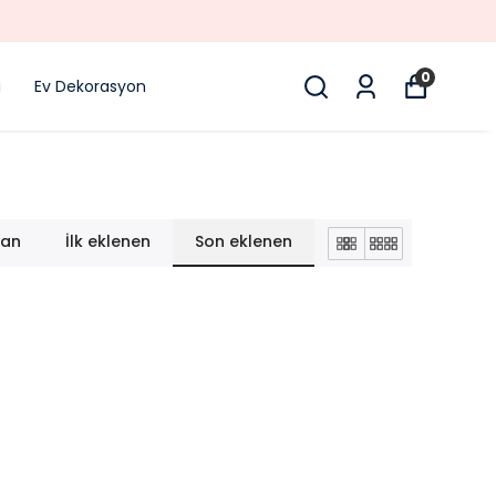
0
i
Ev Dekorasyon
lan
İlk eklenen
Son eklenen