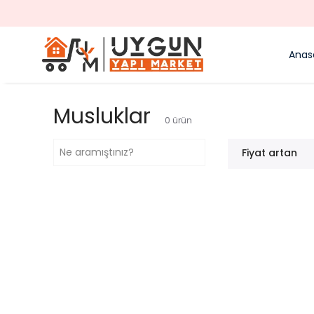
Anas
Musluklar
0
ürün
Fiyat artan