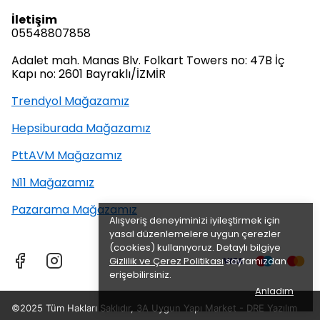
İletişim
05548807858
Adalet mah. Manas Blv. Folkart Towers no: 47B İç
Kapı no: 2601 Bayraklı/İZMİR
Trendyol Mağazamız
Hepsiburada Mağazamız
PttAVM Mağazamız
N11 Mağazamız
Pazarama Mağazamız
Alışveriş deneyiminizi iyileştirmek için
yasal düzenlemelere uygun çerezler
(cookies) kullanıyoruz. Detaylı bilgiye
Gizlilik ve Çerez Politikası
sayfamızdan
erişebilirsiniz.
Anladım
©2025 Tüm Hakları Saklıdır, 3A Uygun Yapı Market -
DRE Yazılım