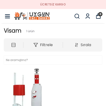
ÜCRETSİZ KARGO
0
Visam
1
ürün
Filtrele
Sırala