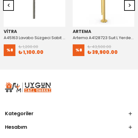
VİTRA
ARTEMA
A45163 Lavabo Süzgeci Sabit Krom
Artema A4128723 Suıt L Yerden Küvet Bataryası Altın
₺ 1,200.00
₺ 43,500.00
%
8
%
8
₺ 1,100.00
₺ 39,900.00
Kategoriler
Hesabım