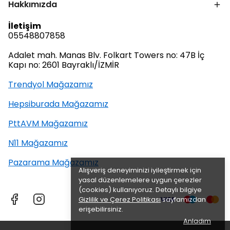
Hakkımızda
İletişim
05548807858
Adalet mah. Manas Blv. Folkart Towers no: 47B İç
Kapı no: 2601 Bayraklı/İZMİR
Trendyol Mağazamız
Hepsiburada Mağazamız
PttAVM Mağazamız
N11 Mağazamız
Pazarama Mağazamız
Alışveriş deneyiminizi iyileştirmek için
yasal düzenlemelere uygun çerezler
(cookies) kullanıyoruz. Detaylı bilgiye
Gizlilik ve Çerez Politikası
sayfamızdan
erişebilirsiniz.
Anladım