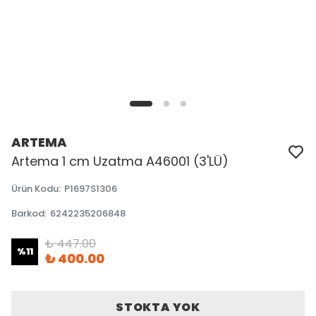
ARTEMA
Artema 1 cm Uzatma A46001 (3'LÜ)
Ürün Kodu
:
P1697S1306
Barkod
:
6242235206848
₺ 447.00
%
11
₺ 400.00
STOKTA YOK