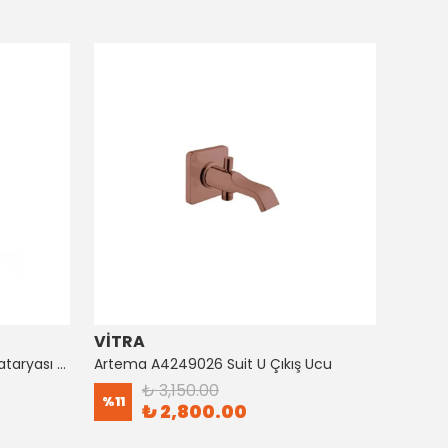
VİTRA
ARTE
Artema A4128726 Suıt Küvet Bataryası Bakır
Artema A4249026 Suit U Çıkış Ucu
₺ 3,150.00
%
11
%
8
₺ 2,800.00