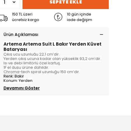
SEPETE EKLE
150 TL üzeri
10 gün içinde
ücretsiz kargo
iade değişim
Ürün Açıklaması
Artema Artema Suit L Bakır Yerden Küvet
Bataryası
Çıkış ucu uzunluğu 22,1 cm’dir.
Yerden çıkış ucuna kadar olan yükseklik 93,2 cm’dir.
Isı ve debi limitörlü özel kartuş.
1F el duşu ürüne dahildir.
Chroma-tech spiral uzunluğu 150 cm’dir.
Renk: Bakır
Konum: Yerden
Devamını Göster