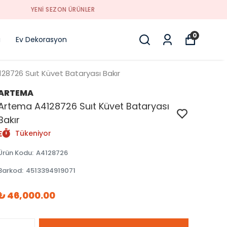
0
i
Ev Dekorasyon
28726 Suıt Küvet Bataryası Bakır
ARTEMA
Artema A4128726 Suıt Küvet Bataryası
Bakır
Tükeniyor
Ürün Kodu
:
A4128726
Barkod
:
4513394919071
₺ 46,000.00