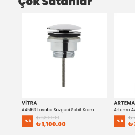
Çok Satanlar
VİTRA
ARTEMA
Artema Ankastre 3 Yollu Yönlendirici A41657
A45163 Lavabo Süzgeci Sabit Krom
₺ 1,200.00
₺ 
%
8
%
8
₺ 1,100.00
₺ 