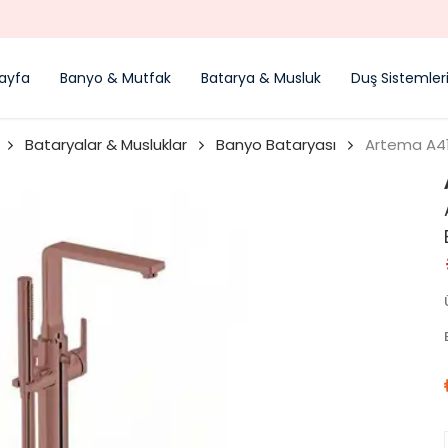
YENI SEZON ÜRÜNLER
ayfa
Banyo & Mutfak
Batarya & Musluk
Duş Sistemler
Bataryalar & Musluklar
Banyo Bataryası
Artema A41