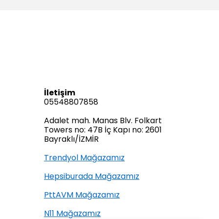
İletişim
05548807858
Adalet mah. Manas Blv. Folkart
Towers no: 47B İç Kapı no: 2601
Bayraklı/İZMİR
Trendyol Mağazamız
Hepsiburada Mağazamız
PttAVM Mağazamız
N11 Mağazamız