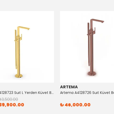
ARTEMA
Artema A4128723 Suıt L Yerden Küvet Bataryası Altın
43,500.00
39,900.00
₺ 46,000.00