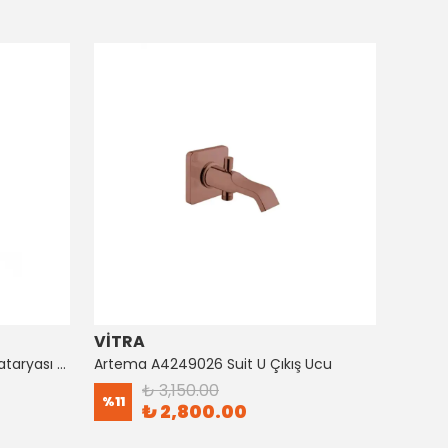
VİTRA
ARTE
Artema A4128726 Suıt Küvet Bataryası Bakır
Artema A4249026 Suit U Çıkış Ucu
₺ 3,150.00
%
11
%
8
₺ 2,800.00