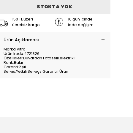
STOKTA YOK
150 TL üzeri
10 gün içinde
ücretsiz kargo
iade değişim
Ürün Açıklaması
Marka:Vitra
Ürün kodu:4721826
Özellikleri:Duvardan Fotoselli,elektrikli
Renk:Bakır
Garanti:2 yıl
Servis:Yetkili Serviçs Garantili Ürün