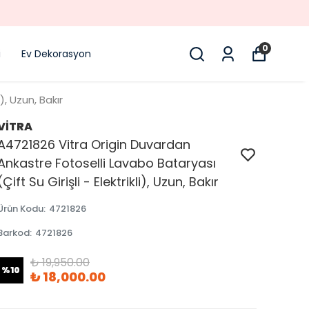
0
i
Ev Dekorasyon
), Uzun, Bakır
VİTRA
A4721826 Vitra Origin Duvardan
Ankastre Fotoselli Lavabo Bataryası
(Çift Su Girişli - Elektrikli), Uzun, Bakır
Ürün Kodu
:
4721826
Barkod
:
4721826
₺ 19,950.00
%
10
₺ 18,000.00