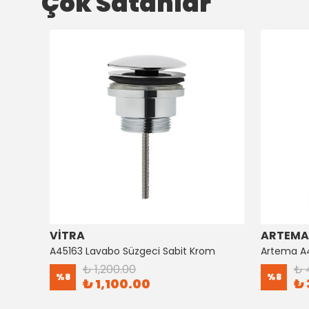
Çok Satanlar
VİTRA
ARTEMA
Artema Ankastre 3 Yollu Yönlendirici A41657
A45163 Lavabo Süzgeci Sabit Krom
₺ 1,200.00
₺ 
%
8
%
8
₺ 1,100.00
₺ 