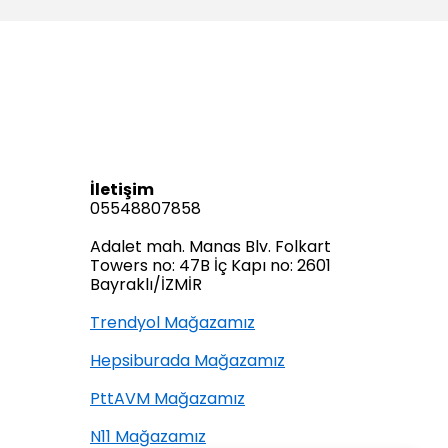
İletişim
05548807858
Adalet mah. Manas Blv. Folkart
Towers no: 47B İç Kapı no: 2601
Bayraklı/İZMİR
Trendyol Mağazamız
Hepsiburada Mağazamız
PttAVM Mağazamız
N11 Mağazamız