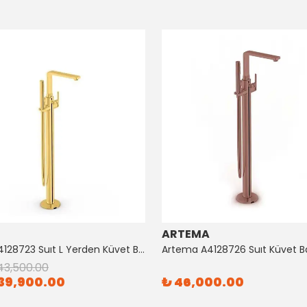
ARTEMA
Artema A4128723 Suıt L Yerden Küvet Bataryası Altın
43,500.00
39,900.00
₺ 46,000.00