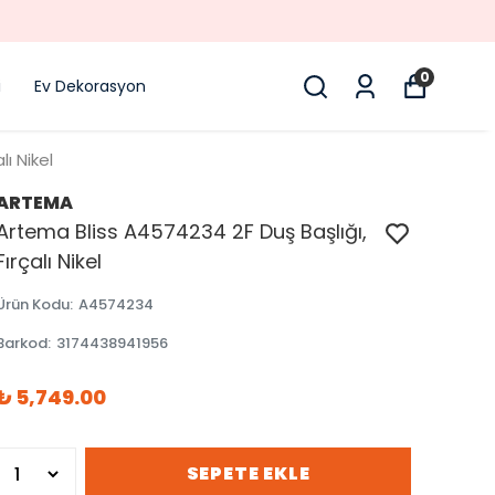
0
i
Ev Dekorasyon
ı Nikel
ARTEMA
Artema Bliss A4574234 2F Duş Başlığı,
Fırçalı Nikel
Ürün Kodu
:
A4574234
Barkod
:
3174438941956
₺ 5,749.00
SEPETE EKLE