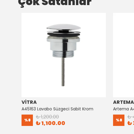
Çok Satanlar
VİTRA
ARTEMA
Artema Ankastre 3 Yollu Yönlendirici A41657
A45163 Lavabo Süzgeci Sabit Krom
₺ 1,200.00
₺ 
%
8
%
8
₺ 1,100.00
₺ 