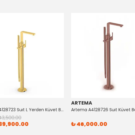
ARTEMA
Artema A4128723 Suıt L Yerden Küvet Bataryası Altın
43,500.00
39,900.00
₺ 46,000.00