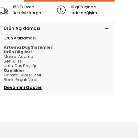
150 TL üzeri
10 gün içinde
ücretsiz kargo
iade değişim
Ürün Açıklaması
Ürün Açıklaması
Artema Duş Si̇stemleri̇
Ürün Bilgileri
Marka: Artema
Seri: Bliss
Ürün: Duş Başlığı
Özelli̇kler
Garanti Süresi: 2 yıl
Renk: Fırçalı Nikel
Devamını Göster