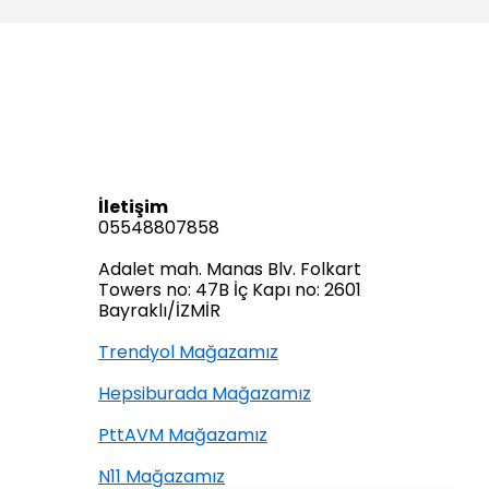
İletişim
05548807858
Adalet mah. Manas Blv. Folkart
Towers no: 47B İç Kapı no: 2601
Bayraklı/İZMİR
Trendyol Mağazamız
Hepsiburada Mağazamız
PttAVM Mağazamız
N11 Mağazamız