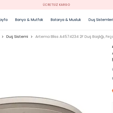
YENI SEZON ÜRÜNLER
ayfa
Banyo & Mutfak
Batarya & Musluk
Duş Sistemler
Duş Sistemi
Artema Bliss A4574234 2F Duş Başlığı, Fırçal