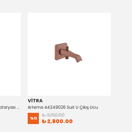
VİTRA
ARTE
Artema A4128726 Suıt Küvet Bataryası Bakır
Artema A4249026 Suit U Çıkış Ucu
₺ 3,150.00
%
11
%
8
₺ 2,800.00