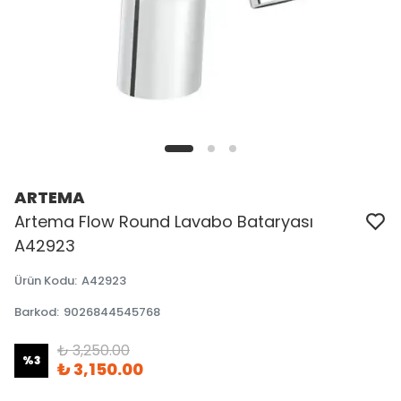
ARTEMA
Artema Flow Round Lavabo Bataryası
A42923
Ürün Kodu
:
A42923
Barkod
:
9026844545768
₺ 3,250.00
%
3
₺ 3,150.00