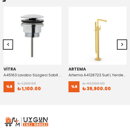
VİTRA
ARTEMA
A45163 Lavabo Süzgeci Sabit Krom
Artema A4128723 Suıt L Yerden Küvet Bataryası Altın
₺ 1,200.00
₺ 43,500.00
%
8
%
8
₺ 1,100.00
₺ 39,900.00