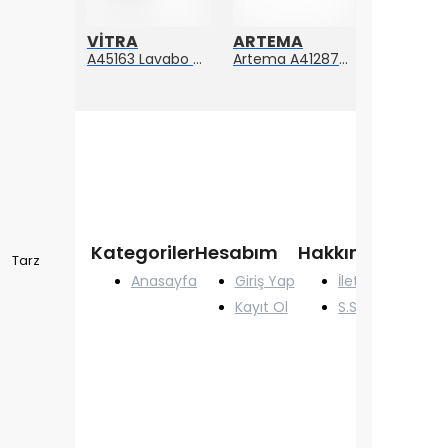
A
VİTRA
ARTEMA
ARTEM
Artema Ankastre 3 Yollu Yönlendirici A41657
A45163 Lavabo Süzgeci Sabit Krom
Artema A4128723 Suıt L Yerden Küvet Bataryası Altın
Kategoriler
Hesabım
Hakkımızda
Tarz
Anasayfa
Giriş Yap
İletişim
Kayıt Ol
S.S.S