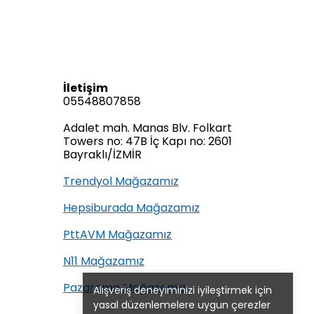
İletişim
05548807858
Adalet mah. Manas Blv. Folkart
Towers no: 47B İç Kapı no: 2601
Bayraklı/İZMİR
Trendyol Mağazamız
Hepsiburada Mağazamız
PttAVM Mağazamız
N11 Mağazamız
Pazarama Mağazamız
Alışveriş deneyiminizi iyileştirmek için
yasal düzenlemelere uygun çerezler