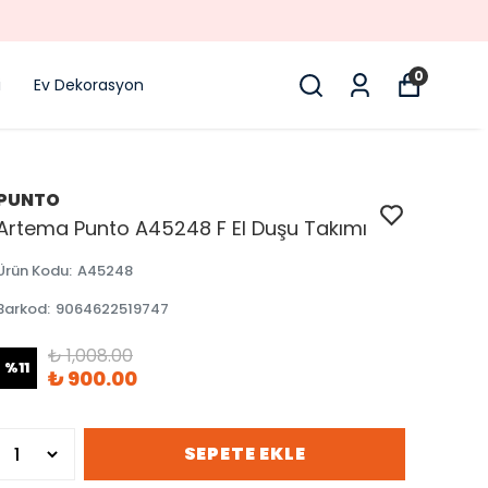
0
i
Ev Dekorasyon
PUNTO
Artema Punto A45248 F El Duşu Takımı
Ürün Kodu
:
A45248
Barkod
:
9064622519747
₺ 1,008.00
%
11
₺ 900.00
SEPETE EKLE