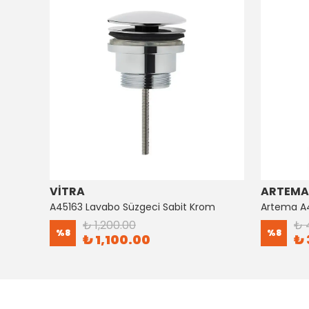
VİTRA
ARTEMA
Artema Ankastre 3 Yollu Yönlendirici A41657
A45163 Lavabo Süzgeci Sabit Krom
₺ 1,200.00
₺ 
%
8
%
8
₺ 1,100.00
₺ 