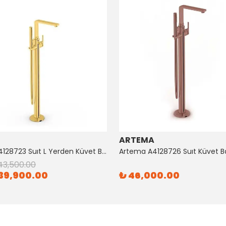
ARTEMA
Artema A4128723 Suıt L Yerden Küvet Bataryası Altın
43,500.00
39,900.00
₺ 46,000.00