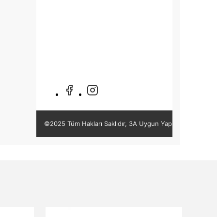
©2025 Tüm Hakları Saklıdır, 3A Uygun Yapı Market -
DRE 