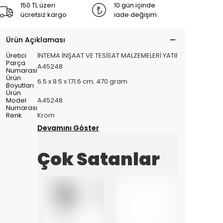
150 TL üzeri
10 gün içinde
ücretsiz kargo
iade değişim
Ürün Açıklaması
Üretici
‎İNTEMA İNŞAAT VE TESİSAT MALZEMELERİ YATIRIM VE PAZARL
Parça
‎A45248
Numarası
Ürün
‎6.5 x 8.5 x 171.6 cm; 470 gram
Boyutları
Ürün
Model
‎A45248
Numarası
Renk
‎Krom
Devamını Göster
Çok Satanlar