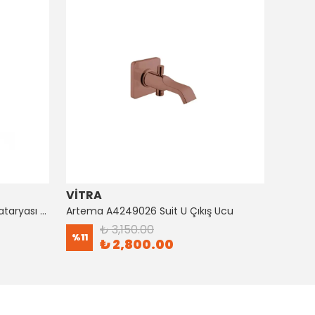
VİTRA
ARTE
Artema A4128726 Suıt Küvet Bataryası Bakır
Artema A4249026 Suit U Çıkış Ucu
₺ 3,150.00
%
11
%
8
₺ 2,800.00