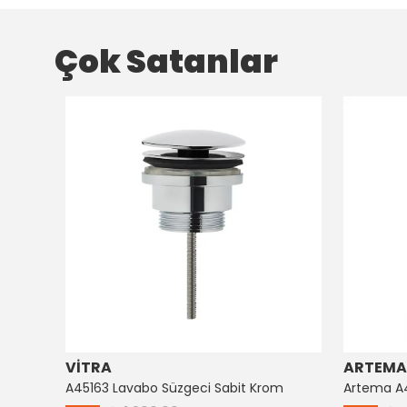
Çok Satanlar
VİTRA
ARTEMA
Artema Ankastre 3 Yollu Yönlendirici A41657
A45163 Lavabo Süzgeci Sabit Krom