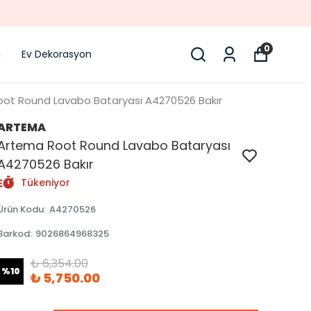
0
i
Ev Dekorasyon
ot Round Lavabo Bataryası A4270526 Bakır
ARTEMA
Artema Root Round Lavabo Bataryası
A4270526 Bakır
Tükeniyor
Ürün Kodu
:
A4270526
Barkod
:
9026864968325
₺ 6,354.00
%
10
₺ 5,750.00