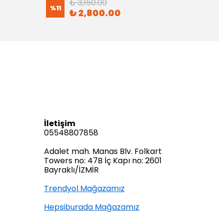
₺ 3,150.00
%
11
%
8
₺ 2,800.00
İletişim
05548807858
Adalet mah. Manas Blv. Folkart
Towers no: 47B İç Kapı no: 2601
Bayraklı/İZMİR
Trendyol Mağazamız
Hepsiburada Mağazamız