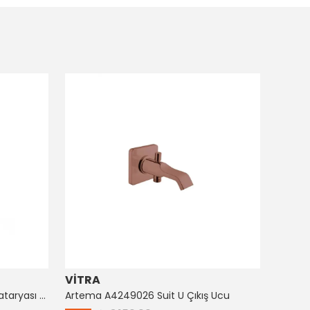
VİTRA
ARTE
Artema A4128726 Suıt Küvet Bataryası Bakır
Artema A4249026 Suit U Çıkış Ucu