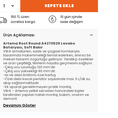
SEPETE EKLE
150 TL üzeri
10 gün içinde
ücretsiz kargo
iade değişim
Ürün Açıklaması
Artema Root Round A4270529 Lavabo
Bataryası, Soft Bakır
VitrA armatürleri, sade ve çizgisel formlarıyla
tasarımda mükemmelliği temsil ederken, sınırsız bir
mekan tasarım özgürlüğü getiriyor. Yenilikçi özellikler
ve ürün çeşitliliği, fikirlerin hayata geçmesini sağlıyor.
-Çıkış ucu uzunluğu 120 mm’dir.
-Çıkış ucu yüksekliği 90 mm’dir.
-Isı ve debi limitörlü özel kartuş
-Özel debi kısıcılı perlatör sayesinde max. 5 L/dk su
akışı sağlanmaktadır.
-Ek aparat gerektirmeyen pratik montaj.
VitrA – Artema yetkili servisleri haricindeki kişiler
tarafından yapılan hatalı montaj, bakım, onarım ve
demont
Devamını Göster