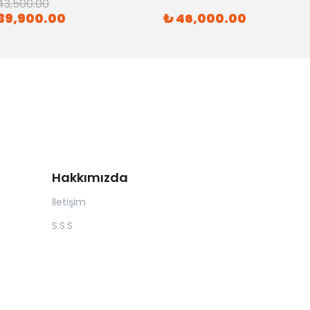
43,500.00
39,900.00
₺ 46,000.00
Hakkımızda
İletişim
S.S.S