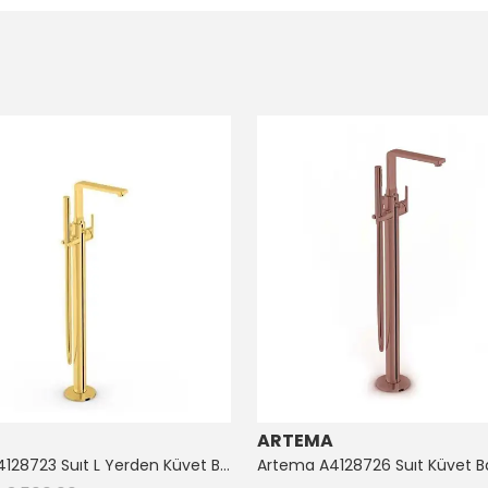
ARTEMA
Artema A4128723 Suıt L Yerden Küvet Bataryası Altın