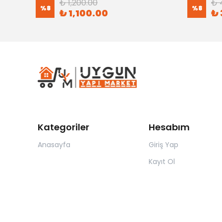
₺ 1,200.00
₺ 
%
8
%
8
₺ 1,100.00
₺ 
Kategoriler
Hesabım
Anasayfa
Giriş Yap
Kayıt Ol