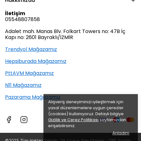
Hakkımızda
İletişim
05548807858
Adalet mah. Manas Blv. Folkart Towers no: 47B İç
Kapı no: 2601 Bayraklı/İZMİR
Trendyol Mağazamız
Hepsiburada Mağazamız
PttAVM Mağazamız
N11 Mağazamız
Pazarama Mağazamız
Alışveriş deneyiminizi iyileştirmek için
yasal düzenlemelere uygun çerezler
(cookies) kullanıyoruz. Detaylı bilgiye
Gizlilik ve Çerez Politikası
sayfamızdan
erişebilirsiniz.
Anladım
©2025 Tüm Hakları Saklıdır, 3A Uygun Yapı Market -
DRE Yazılım