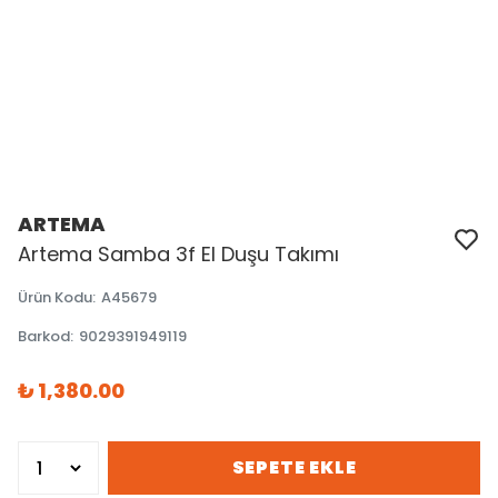
ARTEMA
Artema Samba 3f El Duşu Takımı
Ürün Kodu
:
A45679
Barkod
:
9029391949119
₺ 1,380.00
SEPETE EKLE