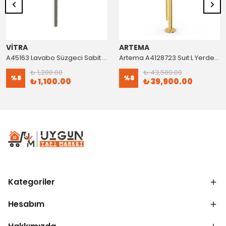
VİTRA
ARTEMA
A45163 Lavabo Süzgeci Sabit Krom
Artema A4128723 Suıt L Yerden Küvet Bataryası Altın
₺ 1,200.00
₺ 43,500.00
%
8
%
8
₺ 1,100.00
₺ 39,900.00
Kategoriler
Hesabım