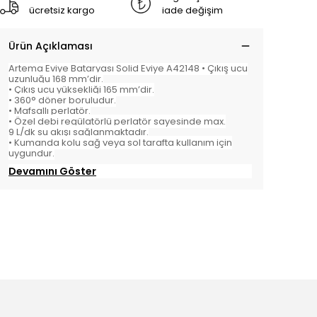
ücretsiz kargo
iade değişim
Ürün Açıklaması
Artema Eviye Bataryası Solid Eviye A42148 • Çıkış ucu
uzunluğu 168 mm’dir.
• Çıkış ucu yüksekliği 165 mm’dir.
• 360° döner boruludur.
• Mafsallı perlatör.
• Özel debi regülatörlü perlatör sayesinde max.
9 L/dk su akışı sağlanmaktadır.
• Kumanda kolu sağ veya sol tarafta kullanım için
uygundur.
Devamını Göster