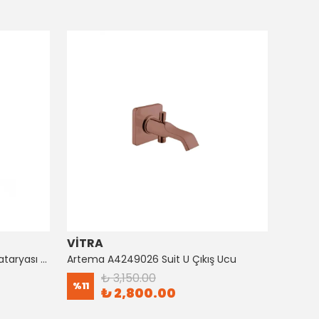
VİTRA
ARTE
Artema A4128726 Suıt Küvet Bataryası Bakır
Artema A4249026 Suit U Çıkış Ucu
₺ 3,150.00
%
11
%
8
₺ 2,800.00