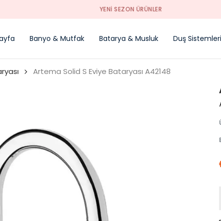
YENI SEZON ÜRÜNLER
ayfa
Banyo & Mutfak
Batarya & Musluk
Duş Sistemler
aryası
Artema Solid S Eviye Bataryası A42148