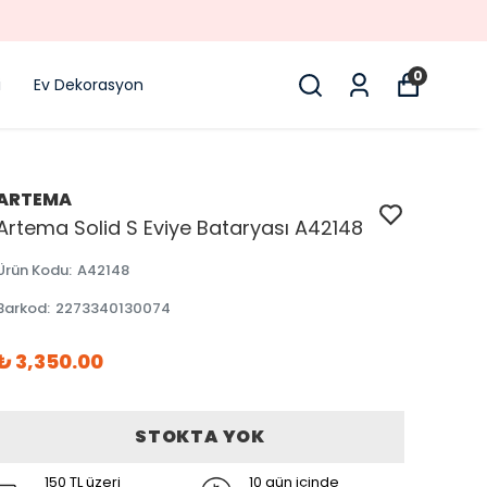
0
i
Ev Dekorasyon
ARTEMA
Artema Solid S Eviye Bataryası A42148
Ürün Kodu
:
A42148
Barkod
:
2273340130074
₺ 3,350.00
STOKTA YOK
150 TL üzeri
10 gün içinde