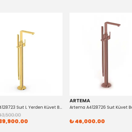
ARTEMA
Artema A4128723 Suıt L Yerden Küvet Bataryası Altın
43,500.00
39,900.00
₺ 46,000.00