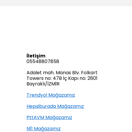
İletişim
05548807858
Adalet mah. Manas Blv. Folkart
Towers no: 47B İç Kapı no: 2601
Bayraklı/İZMİR
Trendyol Mağazamız
Hepsiburada Mağazamız
PttAVM Mağazamız
N11 Mağazamız