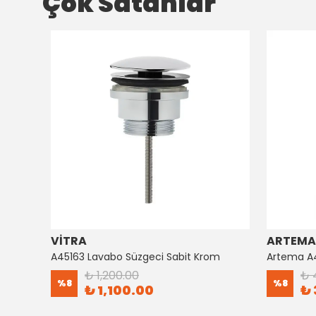
Çok Satanlar
VİTRA
ARTEMA
Artema Ankastre 3 Yollu Yönlendirici A41657
A45163 Lavabo Süzgeci Sabit Krom
₺ 1,200.00
₺ 
%
8
%
8
₺ 1,100.00
₺ 