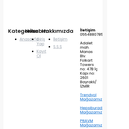
Kategoriler
Hesabım
Hakkımızda
İletişim
05548807858
Anasayfa
Giriş
İletişim
Adalet
Yap
S.S.S
mah.
Kayıt
Manas
Ol
Blv.
Folkart
Towers
no: 47B İç
Kapı no:
2601
Bayraklı/
İZMİR
Trendyol
Mağazamız
Hepsiburada
Mağazamız
PttAVM
Mağazamız