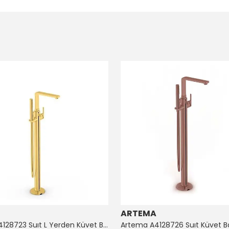
ARTEMA
Artema A4128723 Suıt L Yerden Küvet Bataryası Altın