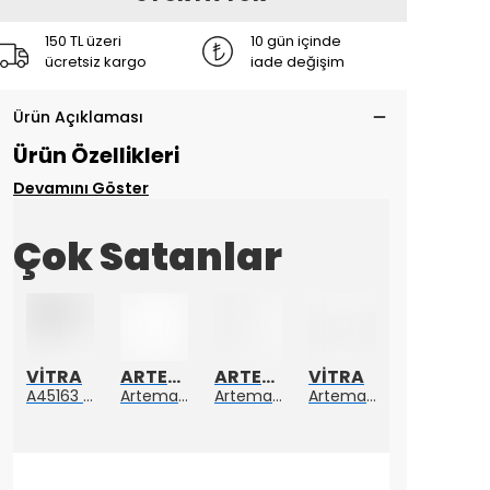
150 TL üzeri
10 gün içinde
ücretsiz kargo
iade değişim
Ürün Açıklaması
Ürün Özellikleri
Devamını Göster
Çok Satanlar
VİTRA
ARTEMA
ARTEMA
VİTRA
ARTEMA
A45163 Lavabo Süzgeci Sabit Krom
Artema A4128723 Suıt L Yerden Küvet Bataryası Altın
Artema A4128726 Suıt Küvet Bataryası Bakır
Artema A4249026 Suit U Çıkış Ucu
Artema A4272526 Bakır Root Round Banyo Bataryası