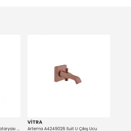
VİTRA
ARTE
Artema A4128726 Suıt Küvet Bataryası Bakır
Artema A4249026 Suit U Çıkış Ucu