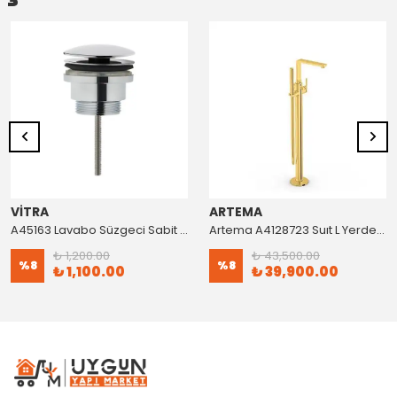
VİTRA
ARTEMA
A45163 Lavabo Süzgeci Sabit Krom
Artema A4128723 Suıt L Yerden Küvet Bataryası Altın
₺ 1,200.00
₺ 43,500.00
%
8
%
8
₺ 1,100.00
₺ 39,900.00