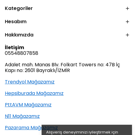
Kategoriler
Hesabım
Hakkımızda
İletişim
05548807858
Adalet mah. Manas Blv. Folkart Towers no: 47B İç
Kapı no: 2601 Bayraklı/İZMİR
Trendyol Mağazamız
Hepsiburada Mağazamız
PttAVM Mağazamız
N11 Mağazamız
Pazarama Mağazamız
Alışveriş deneyiminizi iyileştirmek için