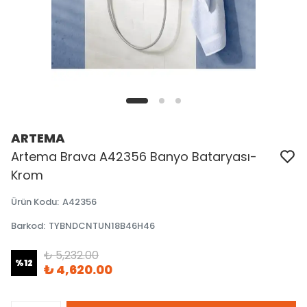
ARTEMA
Artema Brava A42356 Banyo Bataryası-
Krom
Ürün Kodu
:
A42356
Barkod
:
TYBNDCNTUN18B46H46
₺ 5,232.00
%
12
₺ 4,620.00