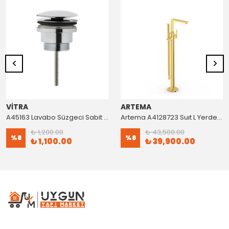
VİTRA
ARTEMA
A45163 Lavabo Süzgeci Sabit Krom
Artema A4128723 Suıt L Yerden Küvet Bataryası Altın
₺ 1,200.00
₺ 43,500.00
%
8
%
8
₺ 1,100.00
₺ 39,900.00