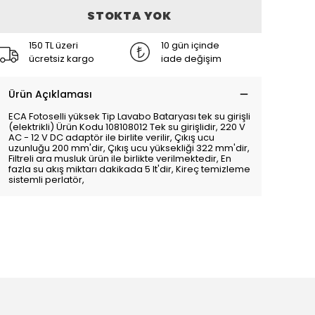
STOKTA YOK
150 TL üzeri
10 gün içinde
ücretsiz kargo
iade değişim
Ürün Açıklaması
ECA Fotoselli yüksek Tip Lavabo Bataryası tek su girişli
(elektrikli) Ürün Kodu 108108012 Tek su girişlidir, 220 V
AC - 12 V DC adaptör ile birlite verilir, Çıkış ucu
uzunluğu 200 mm'dir, Çıkış ucu yüksekliği 322 mm'dir,
Filtreli ara musluk ürün ile birlikte verilmektedir, En
fazla su akış miktarı dakikada 5 lt'dir, Kireç temizleme
sistemli perlatör,