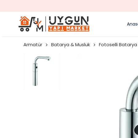
Anas
Armatür
Batarya & Musluk
Fotoselli Batarya