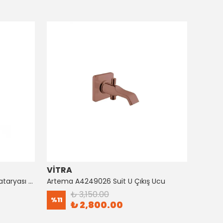
VİTRA
ARTE
Artema A4128726 Suıt Küvet Bataryası Bakır
Artema A4249026 Suit U Çıkış Ucu
₺ 3,150.00
%
11
%
8
₺ 2,800.00