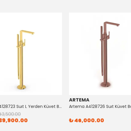
ARTEMA
Artema A4128723 Suıt L Yerden Küvet Bataryası Altın
43,500.00
39,900.00
₺ 46,000.00