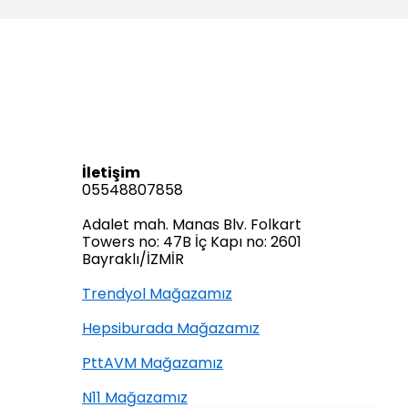
İletişim
05548807858
Adalet mah. Manas Blv. Folkart
Towers no: 47B İç Kapı no: 2601
Bayraklı/İZMİR
Trendyol Mağazamız
Hepsiburada Mağazamız
PttAVM Mağazamız
N11 Mağazamız