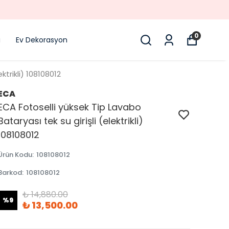
0
i
Ev Dekorasyon
ktrikli) 108108012
ECA
ECA Fotoselli yüksek Tip Lavabo
Bataryası tek su girişli (elektrikli)
108108012
Ürün Kodu
:
108108012
Barkod
:
108108012
₺ 14,880.00
%
9
₺ 13,500.00