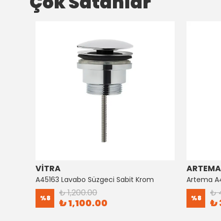
Çok Satanlar
VİTRA
ARTEMA
Artema Ankastre 3 Yollu Yönlendirici A41657
A45163 Lavabo Süzgeci Sabit Krom
₺ 1,200.00
₺ 
%
8
%
8
₺ 1,100.00
₺ 