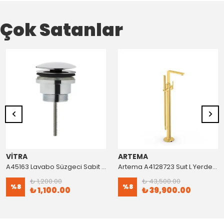
Çok Satanlar
VİTRA
ARTEMA
A45163 Lavabo Süzgeci Sabit Krom
Artema A4128723 Suıt L Yerden Küvet Bataryası Altın
₺ 1,200.00
₺ 43,500.00
%
8
%
8
₺ 1,100.00
₺ 39,900.00