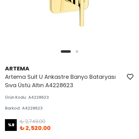
ARTEMA
Artema Suit U Ankastre Banyo Bataryası
Sıva Üstü Altın A4228623
Ürün Kodu
:
A4228623
Barkod
:
A4228623
₺ 2,749.00
%
8
₺ 2,520.00