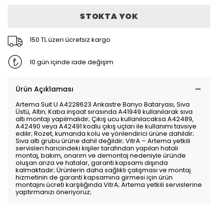
STOKTA YOK
150 TL üzeri ücretsiz kargo
10 gün içinde iade değişim
Ürün Açıklaması
Artema Suit U A4228623 Ankastre Banyo Bataryası, Sıva
Üstü, Altın; Kaba inşaat sırasında A41949 kullanılarak sıva
altı montajı yapılmalıdır; Çıkış ucu kullanılacaksa A42489,
A42490 veya A42491 kodlu çıkış uçları ile kullanımı tavsiye
edilir; Rozet, kumanda kolu ve yönlendirici ürüne dahildir;
Sıva altı grubu ürüne dahil değildir; VitrA – Artema yetkili
servisleri haricindeki kişiler tarafından yapılan hatalı
montaj, bakım, onarım ve demontaj nedeniyle üründe
oluşan arıza ve hatalar, garanti kapsamı dışında
kalmaktadır; Ürünlerin daha sağlıklı çalışması ve montaj
hizmetinin de garanti kapsamına girmesi için ürün
montajını ücreti karşılığında VitrA; Artema yetkili servislerine
yaptırmanızı öneriyoruz;