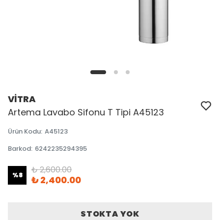
VİTRA
Artema Lavabo Sifonu T Tipi A45123
Ürün Kodu
:
A45123
Barkod
:
6242235294395
₺ 2,600.00
%
8
₺ 2,400.00
STOKTA YOK