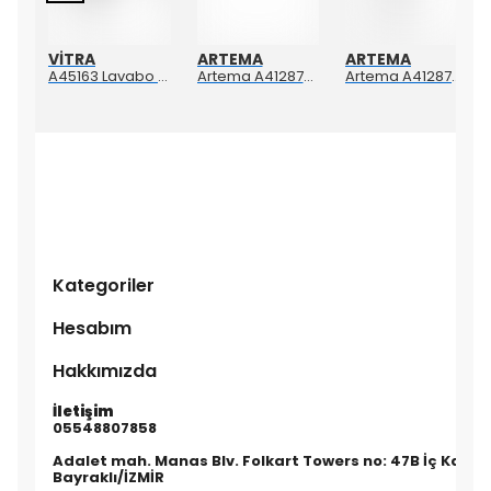
VİTRA
ARTEMA
ARTEMA
Artema Ankastre 3 Yollu Yönlendirici A41657
A45163 Lavabo Süzgeci Sabit Krom
Artema A4128723 Suıt L Yerden Küvet Bataryası Altın
Artema A4128726 Suıt Küvet Bataryası Bakır
Kategoriler
Hesabım
Hakkımızda
İletişim
05548807858
Adalet mah. Manas Blv. Folkart Towers no: 47B İç Kapı n
Bayraklı/İZMİR