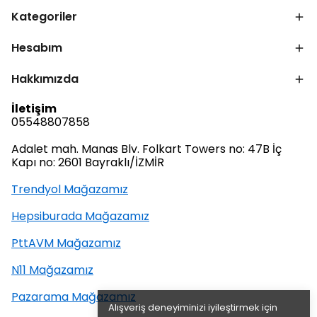
Kategoriler
Hesabım
Hakkımızda
İletişim
05548807858
Adalet mah. Manas Blv. Folkart Towers no: 47B İç
Kapı no: 2601 Bayraklı/İZMİR
Trendyol Mağazamız
Hepsiburada Mağazamız
PttAVM Mağazamız
N11 Mağazamız
Pazarama Mağazamız
Alışveriş deneyiminizi iyileştirmek için