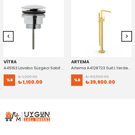
VİTRA
ARTEMA
A45163 Lavabo Süzgeci Sabit Krom
Artema A4128723 Suıt L Yerden Küvet Bataryası Altın
₺ 1,200.00
₺ 43,500.00
%
8
%
8
₺ 1,100.00
₺ 39,900.00