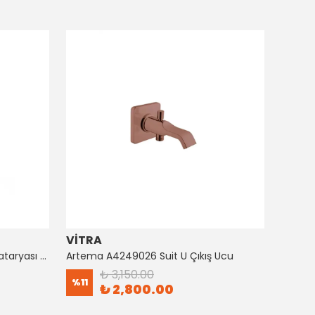
VİTRA
ARTE
Artema A4128726 Suıt Küvet Bataryası Bakır
Artema A4249026 Suit U Çıkış Ucu
₺ 3,150.00
%
11
%
8
₺ 2,800.00