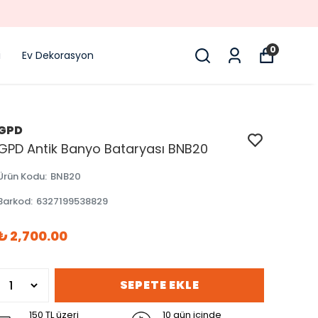
0
i
Ev Dekorasyon
GPD
GPD Antik Banyo Bataryası BNB20
Ürün Kodu
:
BNB20
Barkod
:
6327199538829
₺ 2,700.00
SEPETE EKLE
150 TL üzeri
10 gün içinde