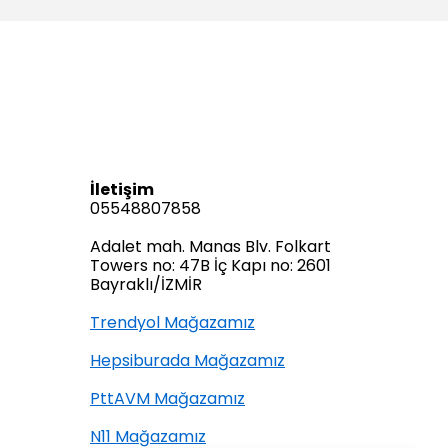
İletişim
05548807858
Adalet mah. Manas Blv. Folkart
Towers no: 47B İç Kapı no: 2601
Bayraklı/İZMİR
Trendyol Mağazamız
Hepsiburada Mağazamız
PttAVM Mağazamız
N11 Mağazamız