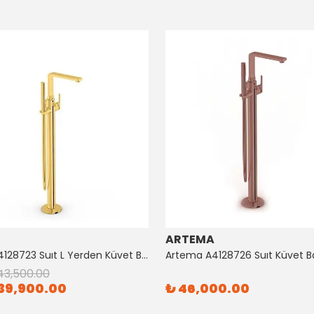
ARTEMA
Artema A4128723 Suıt L Yerden Küvet Bataryası Altın
43,500.00
39,900.00
₺ 46,000.00