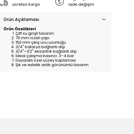
ücretsiz kargo
iade değişim
Ürün Açıklaması
Ürün Özellikleri
Çift su girişli tasarım
70 mm rozet çapı
150 mm çıkış ucu uzunluğu
3/4" batarya bağlantı dişi
3/4"–1/2" eksantrik bağlantı dişi
İdeal çalışma basıncı: 3–4 bar
Dayanıklı özel yüzey kaplaması
Şık ve estetik antik görünümlü tasarım