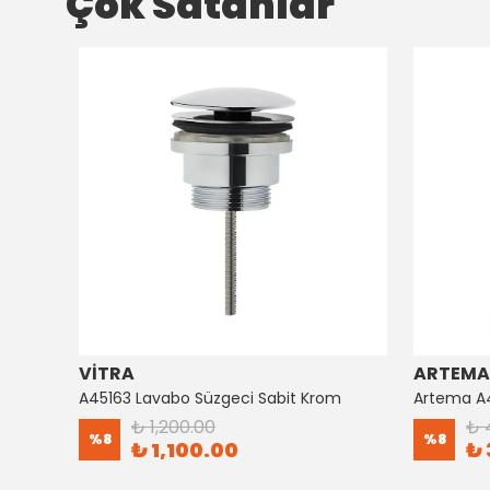
Çok Satanlar
VİTRA
ARTEMA
Artema Ankastre 3 Yollu Yönlendirici A41657
A45163 Lavabo Süzgeci Sabit Krom
₺ 1,200.00
₺ 
%
8
%
8
₺ 1,100.00
₺ 