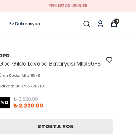
0
i
Ev Dekorasyon
GPD
Gpd Gildo Lavabo Bataryası Mlb165-S
Ürün Kodu
:
Mlb165-S
Barkod
:
8697557287101
₺ 2,520.00
%
12
₺ 2,220.00
STOKTA YOK