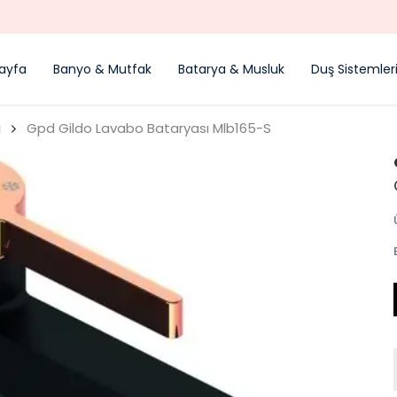
YENI SEZON ÜRÜNLER
ayfa
Banyo & Mutfak
Batarya & Musluk
Duş Sistemler
ı
Gpd Gildo Lavabo Bataryası Mlb165-S