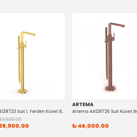
ARTEMA
Artema A4128723 Suıt L Yerden Küvet Bataryası Altın
43,500.00
39,900.00
₺ 46,000.00