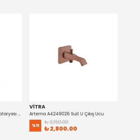
VİTRA
ARTE
Artema A4128726 Suıt Küvet Bataryası Bakır
Artema A4249026 Suit U Çıkış Ucu
₺ 3,150.00
%
11
%
8
₺ 2,800.00