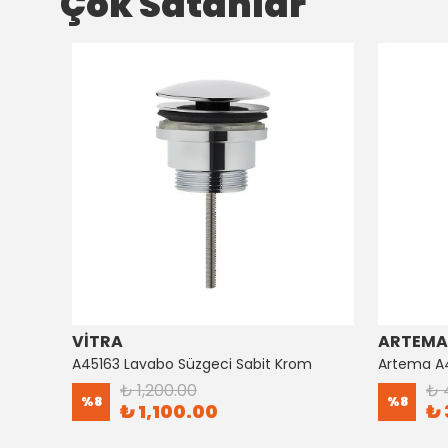
Çok Satanlar
VİTRA
ARTEMA
Artema Ankastre 3 Yollu Yönlendirici A41657
A45163 Lavabo Süzgeci Sabit Krom
₺ 1,200.00
₺ 
%
8
%
8
₺ 1,100.00
₺ 