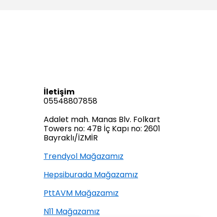
İletişim
05548807858
Adalet mah. Manas Blv. Folkart
Towers no: 47B İç Kapı no: 2601
Bayraklı/İZMİR
Trendyol Mağazamız
Hepsiburada Mağazamız
PttAVM Mağazamız
N11 Mağazamız