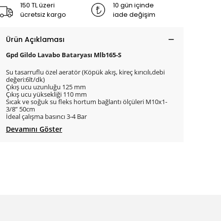
150 TL üzeri
10 gün içinde
ücretsiz kargo
iade değişim
Ürün Açıklaması
Gpd Gildo Lavabo Bataryası Mlb165-S
Su tasarruflu özel aeratör (Köpük akış, kireç kırıcılı,debi
değeri:6lt/dk)
Çıkış ucu uzunluğu 125 mm
Çıkış ucu yüksekliği 110 mm
Sıcak ve soğuk su fleks hortum bağlantı ölçüleri M10x1-
3/8” 50cm
İdeal çalışma basıncı 3-4 Bar
Devamını Göster