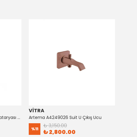
VİTRA
ARTE
Artema A4128726 Suıt Küvet Bataryası Bakır
Artema A4249026 Suit U Çıkış Ucu
₺ 3,150.00
%
11
%
8
₺ 2,800.00