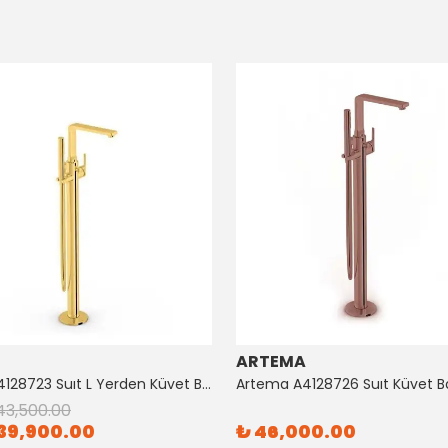
ARTEMA
Artema A4128723 Suıt L Yerden Küvet Bataryası Altın
43,500.00
39,900.00
₺ 46,000.00