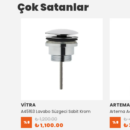
Çok Satanlar
VİTRA
ARTEMA
Artema Ankastre 3 Yollu Yönlendirici A41657
A45163 Lavabo Süzgeci Sabit Krom
₺ 1,200.00
₺ 
%
8
%
8
₺ 1,100.00
₺ 