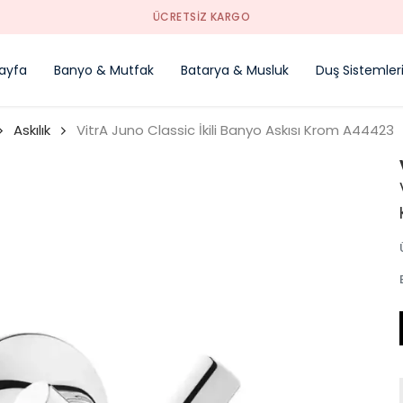
YENI SEZON ÜRÜNLER
ayfa
Banyo & Mutfak
Batarya & Musluk
Duş Sistemler
Askılık
VitrA Juno Classic İkili Banyo Askısı Krom A44423