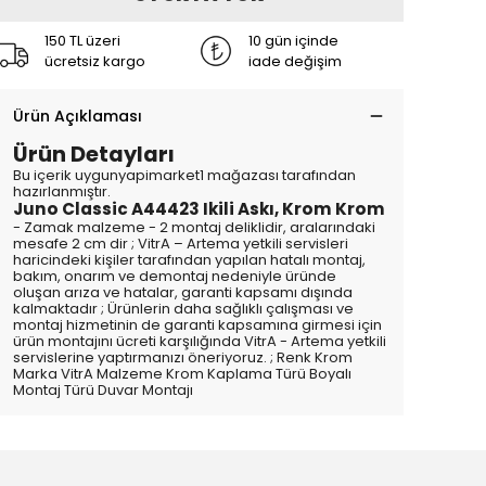
150 TL üzeri
10 gün içinde
ücretsiz kargo
iade değişim
Ürün Açıklaması
Ürün Detayları
Bu içerik uygunyapimarket1 mağazası tarafından
hazırlanmıştır.
Juno Classic A44423 Ikili Askı, Krom Krom
- Zamak malzeme - 2 montaj deliklidir, aralarındaki
mesafe 2 cm dir ; VitrA – Artema yetkili servisleri
haricindeki kişiler tarafından yapılan hatalı montaj,
bakım, onarım ve demontaj nedeniyle üründe
oluşan arıza ve hatalar, garanti kapsamı dışında
kalmaktadır ; Ürünlerin daha sağlıklı çalışması ve
montaj hizmetinin de garanti kapsamına girmesi için
ürün montajını ücreti karşılığında VitrA - Artema yetkili
servislerine yaptırmanızı öneriyoruz. ; Renk Krom
Marka VitrA Malzeme Krom Kaplama Türü Boyalı
Montaj Türü Duvar Montajı