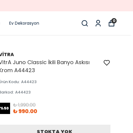
0
i
Ev Dekorasyon
VİTRA
VitrA Juno Classic İkili Banyo Askısı
Krom A44423
Ürün Kodu
:
A44423
Barkod
:
A44423
₺ 1,990.00
%
50
₺ 990.00
STOKTA YOK