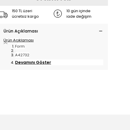
150 TL üzeri
10 gün içinde
ücretsiz kargo
iade değişim
Ürün Açıklaması
Ürün Açıklaması
Form
:
A42732
Devamını Göster