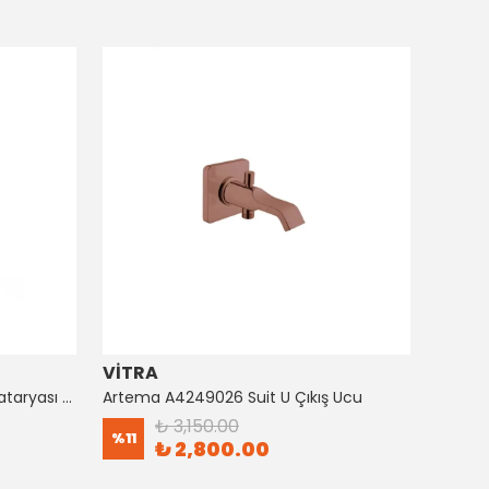
VİTRA
ARTE
Artema A4128726 Suıt Küvet Bataryası Bakır
Artema A4249026 Suit U Çıkış Ucu
₺ 3,150.00
%
11
%
8
₺ 2,800.00