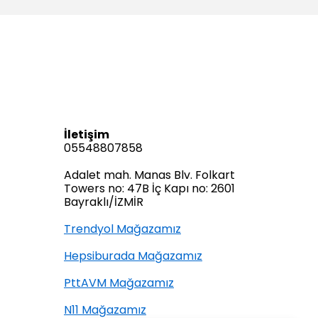
İletişim
05548807858
Adalet mah. Manas Blv. Folkart
Towers no: 47B İç Kapı no: 2601
Bayraklı/İZMİR
Trendyol Mağazamız
Hepsiburada Mağazamız
PttAVM Mağazamız
N11 Mağazamız