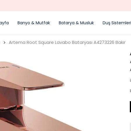
YENI SEZON ÜRÜNLER
ayfa
Banyo & Mutfak
Batarya & Musluk
Duş Sistemler
ı
Artema Root Square Lavabo Bataryası A4273226 Bakır