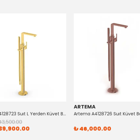
ARTEMA
Artema A4128723 Suıt L Yerden Küvet Bataryası Altın
43,500.00
39,900.00
₺ 46,000.00