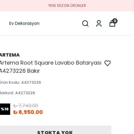
0
i
Ev Dekorasyon
ARTEMA
Artema Root Square Lavabo Bataryası
A4273226 Bakır
Ürün Kodu
:
A4273226
Barkod
:
A4273226
₺ 7,740.00
%
10
₺ 6,950.00
STOKTA YOK