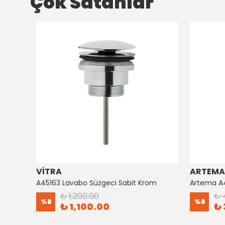
Çok Satanlar
VİTRA
ARTEMA
Artema Ankastre 3 Yollu Yönlendirici A41657
A45163 Lavabo Süzgeci Sabit Krom
₺ 1,200.00
₺ 
%
8
%
8
₺ 1,100.00
₺ 