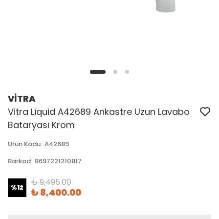
VİTRA
Vitra Liquid A42689 Ankastre Uzun Lavabo
Bataryası Krom
Ürün Kodu
:
A42689
Barkod
:
8697221210817
₺ 9,495.00
%
12
₺ 8,400.00