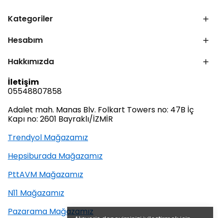
Kategoriler
Hesabım
Hakkımızda
İletişim
05548807858
Adalet mah. Manas Blv. Folkart Towers no: 47B İç
Kapı no: 2601 Bayraklı/İZMİR
Trendyol Mağazamız
Hepsiburada Mağazamız
PttAVM Mağazamız
N11 Mağazamız
Pazarama Mağazamız