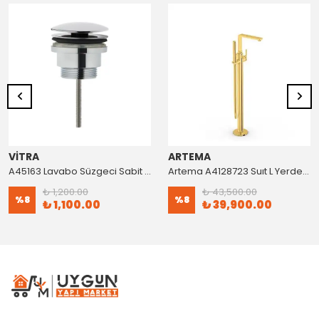
VİTRA
ARTEMA
A45163 Lavabo Süzgeci Sabit Krom
Artema A4128723 Suıt L Yerden Küvet Bataryası Altın
₺ 1,200.00
₺ 43,500.00
%
8
%
8
₺ 1,100.00
₺ 39,900.00