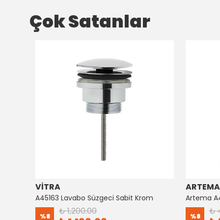
Çok Satanlar
VİTRA
ARTEMA
Artema Ankastre 3 Yollu Yönlendirici A41657
A45163 Lavabo Süzgeci Sabit Krom
₺ 1,200.00
₺ 
%
8
%
8