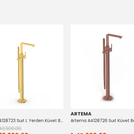
ARTEMA
Artema A4128723 Suıt L Yerden Küvet Bataryası Altın
43,500.00