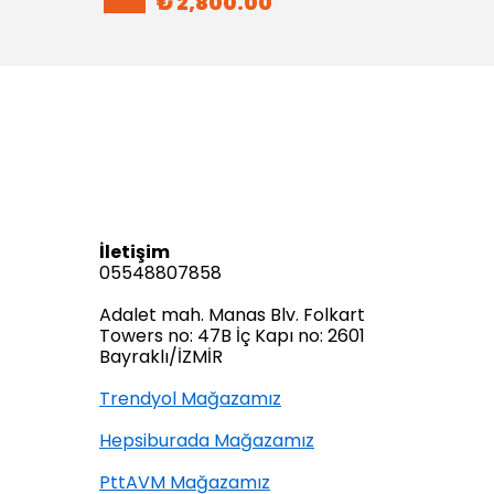
₺ 2,800.00
İletişim
05548807858
Adalet mah. Manas Blv. Folkart
Towers no: 47B İç Kapı no: 2601
Bayraklı/İZMİR
Trendyol Mağazamız
Hepsiburada Mağazamız
PttAVM Mağazamız