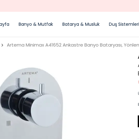
YENI SEZON ÜRÜNLER
ayfa
Banyo & Mutfak
Batarya & Musluk
Duş Sistemler
Artema Minimax A41652 Ankastre Banyo Bataryası, Yönlendi