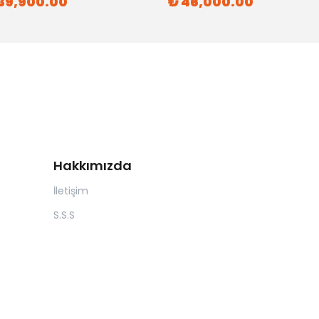
39,900.00
₺ 46,000.00
Hakkımızda
İletişim
S.S.S