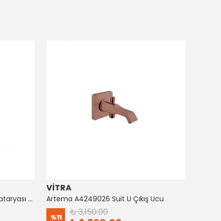
VİTRA
ARTE
Artema A4128726 Suıt Küvet Bataryası Bakır
Artema A4249026 Suit U Çıkış Ucu
₺ 3,150.00
%
11
%
8