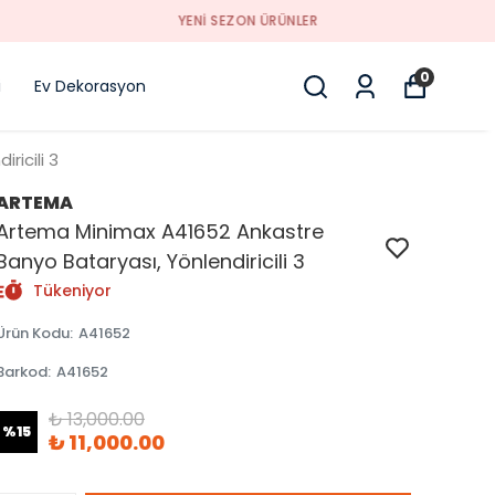
0
i
Ev Dekorasyon
ricili 3
ARTEMA
Artema Minimax A41652 Ankastre
Banyo Bataryası, Yönlendiricili 3
Tükeniyor
Ürün Kodu
:
A41652
Barkod
:
A41652
₺ 13,000.00
%
15
₺ 11,000.00