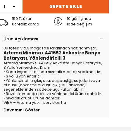
SEPETE EKLE
150 TL üzeri
10 gün içinde
ücretsiz kargo
iade değişim
Ürün Açıklaması
Bu içerik VitrA mağazası tarafından hazırlanmıştır.
Artema Minimax A41652 Ankastre Banyo
Bataryası, Yönlendiricili 3
Artema Minimax S A41652 Ankastre Banyo Bataryası,
3 Yollu Yönlendirici, Krom
• Kaba inşaat sırasında sıva altı montajı yapılmalıdır.
• 3 yollu yönlendiricili.
• Yönlendirici ile çıkış ucu, duş başlığı, su jetleri veya
el duşu (ankastre el duşu çıkışı kullanılarak)
seçeneklerinden sadece üçü kullanılabilir.
• Rozet, kumanda kolu ve yönlendirici ürüne dahildir.
• Sıva altı grubu ürüne dahildir.
VitrA – Artema yetkili servisleri ha
Devamını Göster