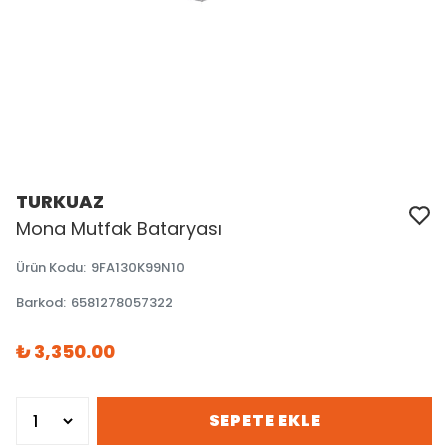
TURKUAZ
Mona Mutfak Bataryası
Ürün Kodu
:
9FA130K99N10
Barkod
:
6581278057322
₺ 3,350.00
SEPETE EKLE