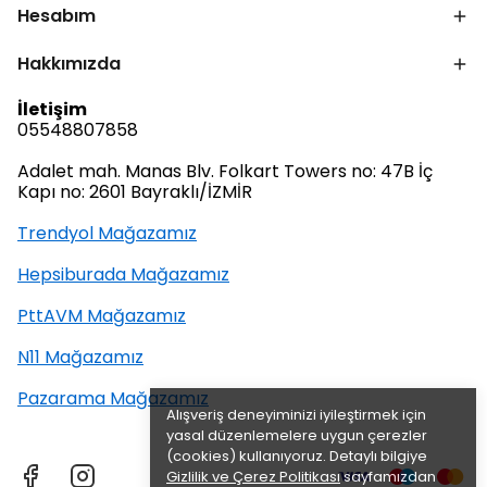
Hesabım
Hakkımızda
İletişim
05548807858
Adalet mah. Manas Blv. Folkart Towers no: 47B İç
Kapı no: 2601 Bayraklı/İZMİR
Trendyol Mağazamız
Hepsiburada Mağazamız
PttAVM Mağazamız
N11 Mağazamız
Pazarama Mağazamız
Alışveriş deneyiminizi iyileştirmek için
yasal düzenlemelere uygun çerezler
(cookies) kullanıyoruz. Detaylı bilgiye
Gizlilik ve Çerez Politikası
sayfamızdan