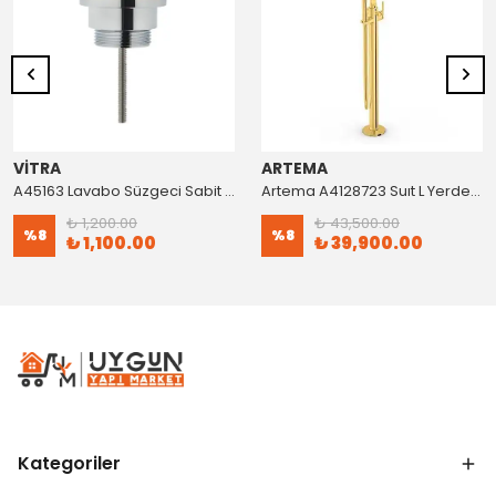
VİTRA
ARTEMA
A45163 Lavabo Süzgeci Sabit Krom
Artema A4128723 Suıt L Yerden Küvet Bataryası Altın
₺ 1,200.00
₺ 43,500.00
%
8
%
8
₺ 1,100.00
₺ 39,900.00
Kategoriler