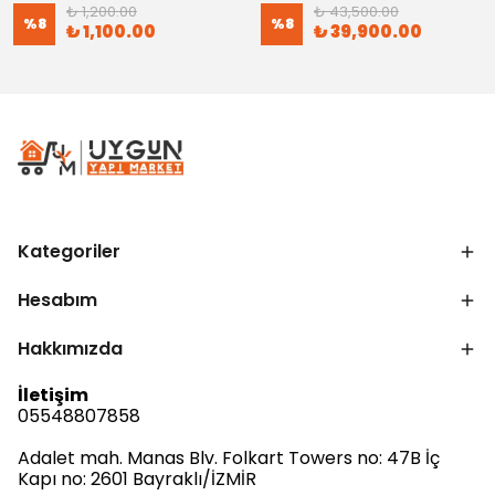
₺ 1,200.00
₺ 43,500.00
%
8
%
8
₺ 1,100.00
₺ 39,900.00
Kategoriler
Hesabım
Hakkımızda
İletişim
05548807858
Adalet mah. Manas Blv. Folkart Towers no: 47B İç
Kapı no: 2601 Bayraklı/İZMİR