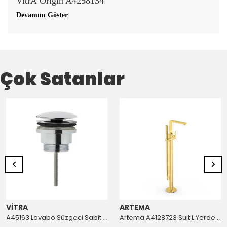
VitrA Origin A4258134
Devamını Göster
Çok Satanlar
VİTRA
ARTEMA
A45163 Lavabo Süzgeci Sabit Krom
Artema A4128723 Suıt L Yerden Küvet Bataryası Altın