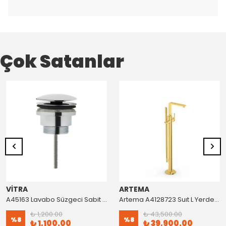
Çok Satanlar
VİTRA
ARTEMA
A45163 Lavabo Süzgeci Sabit Krom
Artema A4128723 Suıt L Yerden Küvet Bataryası Altın
₺ 1,200.00
₺ 43,500.00
%
8
%
8
₺ 1,100.00
₺ 39,900.00