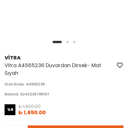
VİTRA
Vitra A4565236 Duvardan Dirsek- Mat
Sıyah
Ürün Kodu
:
A4565236
Barkod
:
6242235786197
₺ 1,800.00
%
8
₺ 1,650.00