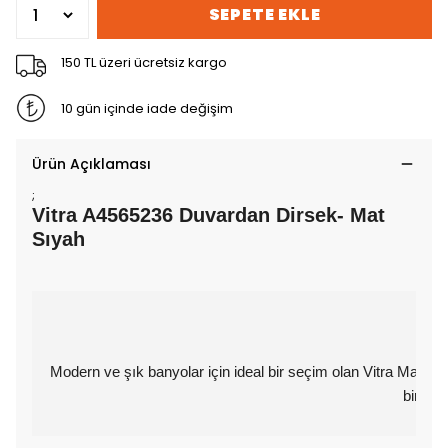
SEPETE EKLE
150 TL üzeri ücretsiz kargo
10 gün içinde iade değişim
Ürün Açıklaması
;
Vitra A4565236 Duvardan Dirsek- Mat
Sıyah
Modern ve şık banyolar için ideal bir seçim olan Vitra Mat Si
bir dok