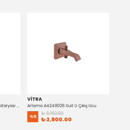
VİTRA
ARTE
Artema A4128726 Suıt Küvet Bataryası Bakır
Artema A4249026 Suit U Çıkış Ucu
₺ 3,150.00
%
11
%
8
₺ 2,800.00