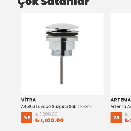
Çok Satanlar
VİTRA
ARTEMA
Artema Ankastre 3 Yollu Yönlendirici A41657
A45163 Lavabo Süzgeci Sabit Krom
₺ 1,200.00
₺ 
%
8
%
8
₺ 1,100.00
₺ 