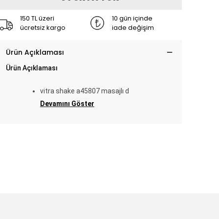
150 TL üzeri
10 gün içinde
ücretsiz kargo
iade değişim
Ürün Açıklaması
Ürün Açıklaması
vitra shake a45807 masajlı d
Devamını Göster