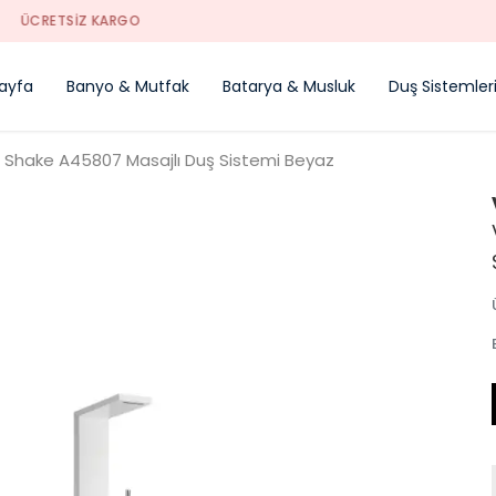
YENI SEZON ÜRÜNLER
ayfa
Banyo & Mutfak
Batarya & Musluk
Duş Sistemler
A Shake A45807 Masajlı Duş Sistemi Beyaz