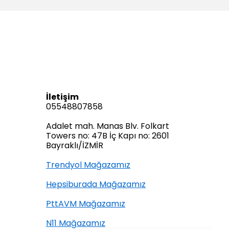
İletişim
05548807858
Adalet mah. Manas Blv. Folkart
Towers no: 47B İç Kapı no: 2601
Bayraklı/İZMİR
Trendyol Mağazamız
Hepsiburada Mağazamız
PttAVM Mağazamız
N11 Mağazamız