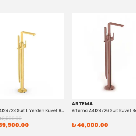
ARTEMA
Artema A4128723 Suıt L Yerden Küvet Bataryası Altın
43,500.00
39,900.00
₺ 46,000.00