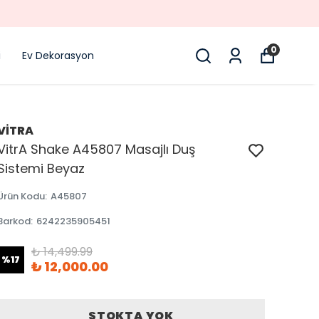
0
i
Ev Dekorasyon
VİTRA
VitrA Shake A45807 Masajlı Duş
Sistemi Beyaz
Ürün Kodu
:
A45807
Barkod
:
6242235905451
₺ 14,499.99
%
17
₺ 12,000.00
STOKTA YOK