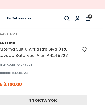
0
i
Ev Dekorasyon
n A4248723
ARTEMA
Artema Suit U Ankastre Sıva Üstü
Lavabo Bataryası Altın A4248723
Ürün Kodu
:
A4248723
Barkod
:
A4248723
₺ 8,100.00
STOKTA YOK