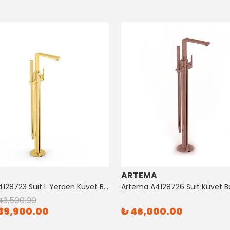
ARTEMA
Artema A4128723 Suıt L Yerden Küvet Bataryası Altın
43,500.00
39,900.00
₺ 46,000.00