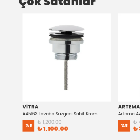
Çok Satanlar
VİTRA
ARTEMA
Artema Ankastre 3 Yollu Yönlendirici A41657
A45163 Lavabo Süzgeci Sabit Krom
₺ 1,200.00
₺ 
%
8
%
8
₺ 1,100.00
₺ 