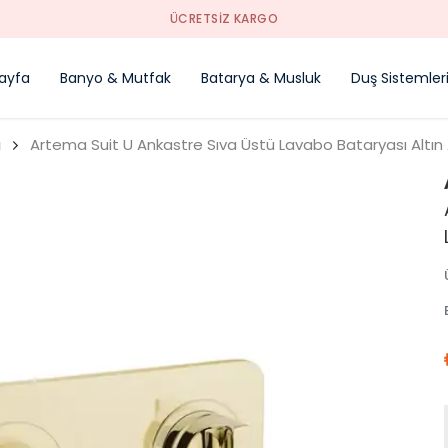
YENI SEZON ÜRÜNLER
ayfa
Banyo & Mutfak
Batarya & Musluk
Duş Sistemler
ı
Artema Suit U Ankastre Sıva Üstü Lavabo Bataryası Altı