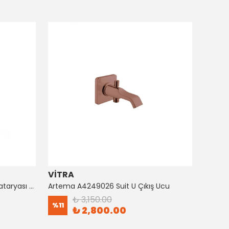
VİTRA
ARTE
Artema A4128726 Suıt Küvet Bataryası Bakır
Artema A4249026 Suit U Çıkış Ucu
₺ 3,150.00
%
11
%
8
₺ 2,800.00