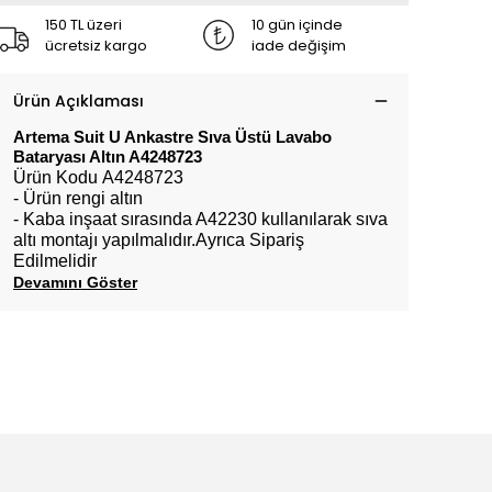
150 TL üzeri
10 gün içinde
ücretsiz kargo
iade değişim
Ürün Açıklaması
Artema Suit U Ankastre Sıva Üstü Lavabo
Bataryası Altın A4248723
Ürün Kodu A4248723
- Ürün rengi altın
- Kaba inşaat sırasında A42230 kullanılarak sıva
altı montajı yapılmalıdır.Ayrıca Sipariş
Edilmelidir
Devamını Göster