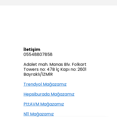
İletişim
05548807858
Adalet mah. Manas Blv. Folkart
Towers no: 47B İç Kapı no: 2601
Bayraklı/İZMİR
Trendyol Mağazamız
Hepsiburada Mağazamız
PttAVM Mağazamız
N11 Mağazamız