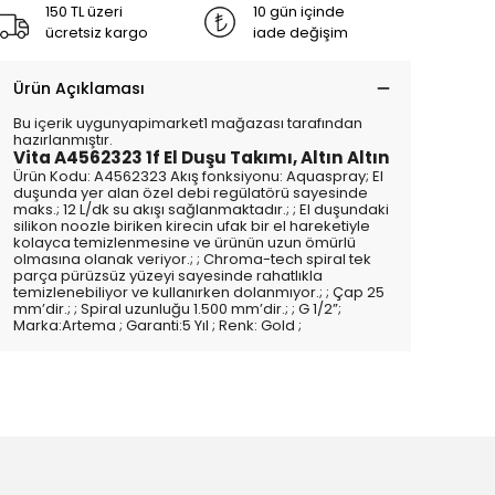
150 TL üzeri
10 gün içinde
ücretsiz kargo
iade değişim
Ürün Açıklaması
Bu içerik uygunyapimarket1 mağazası tarafından
hazırlanmıştır.
Vita A4562323 1f El Duşu Takımı, Altın Altın
Ürün Kodu: A4562323 Akış fonksiyonu: Aquaspray; El
duşunda yer alan özel debi regülatörü sayesinde
maks.; 12 L/dk su akışı sağlanmaktadır.; ; El duşundaki
silikon noozle biriken kirecin ufak bir el hareketiyle
kolayca temizlenmesine ve ürünün uzun ömürlü
olmasına olanak veriyor.; ; Chroma-tech spiral tek
parça pürüzsüz yüzeyi sayesinde rahatlıkla
temizlenebiliyor ve kullanırken dolanmıyor.; ; Çap 25
mm’dir.; ; Spiral uzunluğu 1.500 mm’dir.; ; G 1/2”;
Marka:Artema ; Garanti:5 Yıl ; Renk: Gold ;