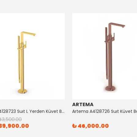
ARTEMA
Artema A4128723 Suıt L Yerden Küvet Bataryası Altın
43,500.00
39,900.00
₺ 46,000.00