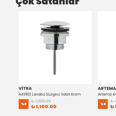
Çok Satanlar
VİTRA
ARTEMA
Artema Ankastre 3 Yollu Yönlendirici A41657
A45163 Lavabo Süzgeci Sabit Krom
₺ 1,200.00
₺ 
%
8
%
8
₺ 1,100.00
₺ 