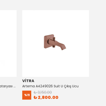
VİTRA
ARTE
Artema A4128726 Suıt Küvet Bataryası Bakır
Artema A4249026 Suit U Çıkış Ucu
₺ 3,150.00
%
11
%
8
₺ 2,800.00