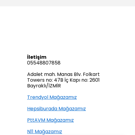
İletişim
05548807858
Adalet mah. Manas Blv. Folkart
Towers no: 47B İç Kapı no: 2601
Bayraklı/İZMİR
Trendyol Mağazamız
Hepsiburada Mağazamız
PttAVM Mağazamız
N11 Mağazamız