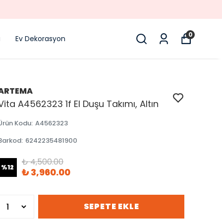
0
i
Ev Dekorasyon
ARTEMA
Vita A4562323 1f El Duşu Takımı, Altın
Ürün Kodu
:
A4562323
Barkod
:
6242235481900
₺ 4,500.00
%
12
₺ 3,960.00
SEPETE EKLE