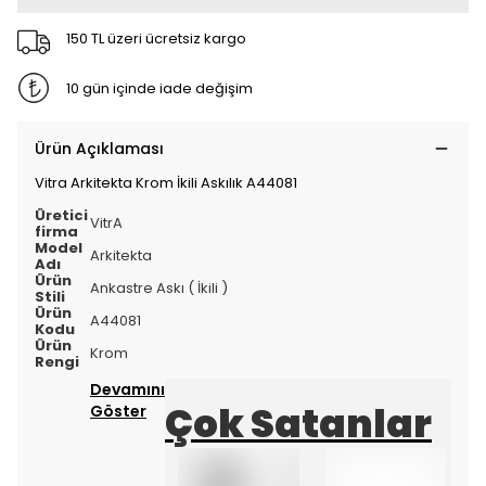
150 TL üzeri ücretsiz kargo
10 gün içinde iade değişim
Ürün Açıklaması
Vitra Arkitekta Krom İkili Askılık A44081
Üretici
VitrA
firma
Model
Arkitekta
Adı
Ürün
Ankastre Askı ( İkili )
Stili
Ürün
A44081
Kodu
Ürün
Krom
Rengi
Devamını
Çok Satanlar
Göster