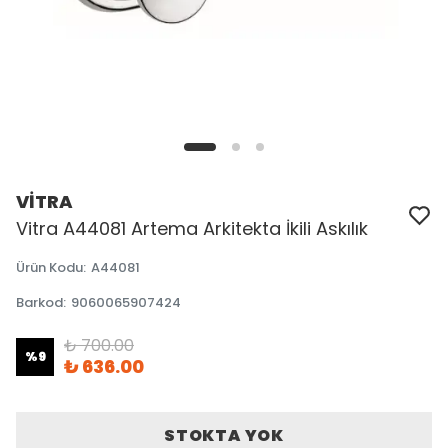
VİTRA
Vitra A44081 Artema Arkitekta İkili Askılık
Ürün Kodu
:
A44081
Barkod
:
9060065907424
₺ 700.00
%
9
₺ 636.00
STOKTA YOK