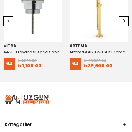
VİTRA
ARTEMA
A45163 Lavabo Süzgeci Sabit Krom
Artema A4128723 Suıt L Yerden Küvet Bataryası Altın
₺ 1,200.00
₺ 43,500.00
%
8
%
8
₺ 1,100.00
₺ 39,900.00
Kategoriler