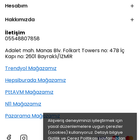
Hesabım
Hakkımızda
İletişim
05548807858
Adalet mah. Manas Blv. Folkart Towers no: 47B İç
Kapı no: 2601 Bayraklı/İZMİR
Trendyol Mağazamız
Hepsiburada Mağazamız
PttAVM Mağazamız
N11 Mağazamız
Pazarama Mağazamız
Alışveriş deneyiminizi iyileştirmek için
yasal düzenlemelere uygun çerezler
(cookies) kullanıyoruz. Detaylı bilgiye
Gizlilik ve Çerez Politikası
sayfamızdan