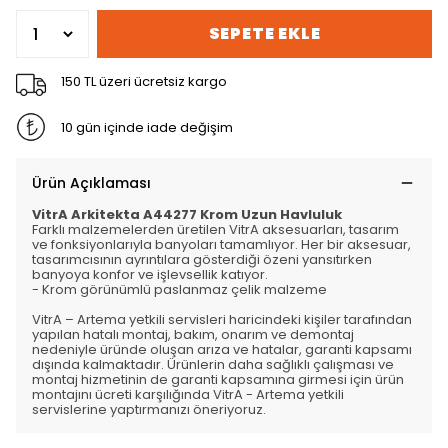
SEPETE EKLE
150 TL üzeri ücretsiz kargo
10 gün içinde iade değişim
Ürün Açıklaması
VitrA Arkitekta A44277 Krom Uzun Havluluk
Farklı malzemelerden üretilen VitrA aksesuarları, tasarım
ve fonksiyonlarıyla banyoları tamamlıyor. Her bir aksesuar,
tasarımcısının ayrıntılara gösterdiği özeni yansıtırken
banyoya konfor ve işlevsellik katıyor.
- Krom görünümlü paslanmaz çelik malzeme
VitrA – Artema yetkili servisleri haricindeki kişiler tarafından
yapılan hatalı montaj, bakım, onarım ve demontaj
nedeniyle üründe oluşan arıza ve hatalar, garanti kapsamı
dışında kalmaktadır. Ürünlerin daha sağlıklı çalışması ve
montaj hizmetinin de garanti kapsamına girmesi için ürün
montajını ücreti karşılığında VitrA - Artema yetkili
servislerine yaptırmanızı öneriyoruz.