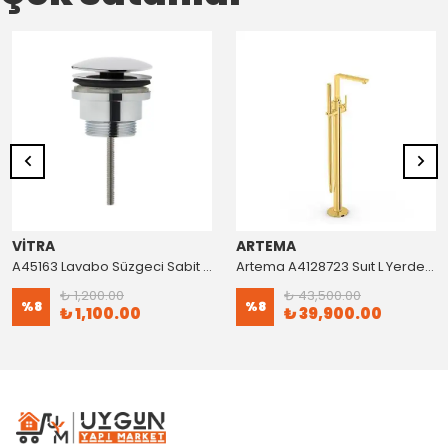
VİTRA
ARTEMA
A45163 Lavabo Süzgeci Sabit Krom
Artema A4128723 Suıt L Yerden Küvet Bataryası Altın
₺ 1,200.00
₺ 43,500.00
%
8
%
8
₺ 1,100.00
₺ 39,900.00