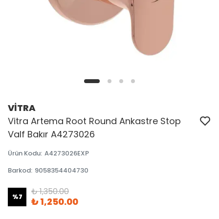
VİTRA
Vitra Artema Root Round Ankastre Stop
Valf Bakır A4273026
Ürün Kodu
:
A4273026EXP
Barkod
:
9058354404730
₺ 1,350.00
%
7
₺ 1,250.00