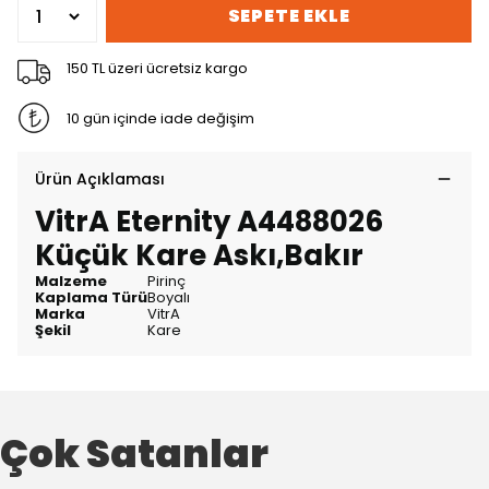
SEPETE EKLE
150 TL üzeri ücretsiz kargo
10 gün içinde iade değişim
Ürün Açıklaması
VitrA Eternity A4488026
Küçük Kare Askı,Bakır
Malzeme
Pirinç
Kaplama Türü
Boyalı
Marka
VitrA
Şekil
Kare
Çok Satanlar