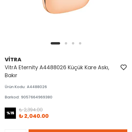
VİTRA
VitrA Eternity A4488026 Küçük Kare Askı,
Bakır
Ürün Kodu
:
A4488026
Barkod
:
9057664969380
₺ 2,394.00
%
15
₺ 2,040.00