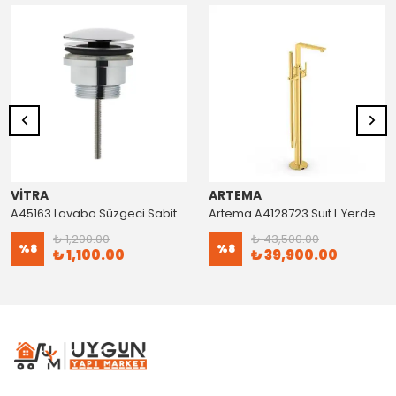
VİTRA
ARTEMA
A45163 Lavabo Süzgeci Sabit Krom
Artema A4128723 Suıt L Yerden Küvet Bataryası Altın
₺ 1,200.00
₺ 43,500.00
%
8
%
8
₺ 1,100.00
₺ 39,900.00