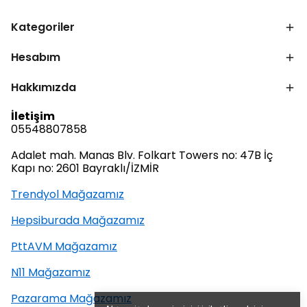
Kategoriler
Hesabım
Hakkımızda
İletişim
05548807858
Adalet mah. Manas Blv. Folkart Towers no: 47B İç
Kapı no: 2601 Bayraklı/İZMİR
Trendyol Mağazamız
Hepsiburada Mağazamız
PttAVM Mağazamız
N11 Mağazamız
Pazarama Mağazamız