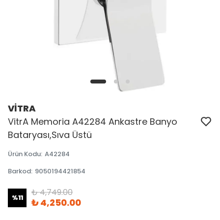
VİTRA
VitrA Memoria A42284 Ankastre Banyo
Bataryası,Sıva Üstü
Ürün Kodu
:
A42284
Barkod
:
9050194421854
₺ 4,749.00
%
11
₺ 4,250.00