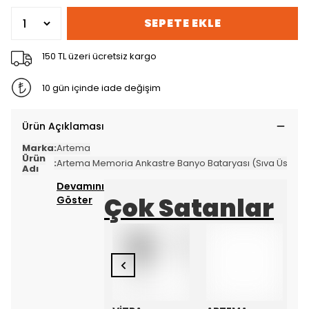
SEPETE EKLE
150 TL üzeri ücretsiz kargo
10 gün içinde iade değişim
Ürün Açıklaması
Marka
:
Artema
Ürün
:
Artema Memoria Ankastre Banyo Bataryası (Sıva Üstü G
Adı
Devamını
Çok Satanlar
Göster