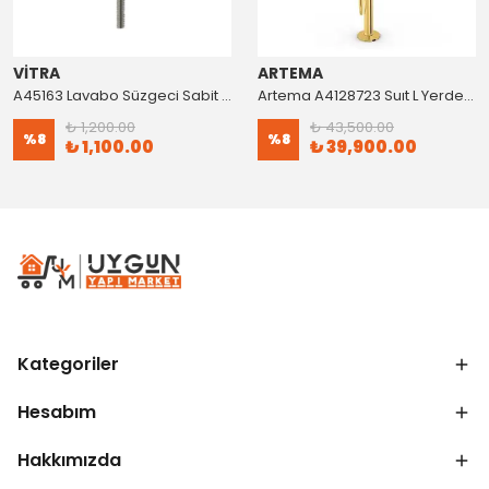
VİTRA
ARTEMA
A45163 Lavabo Süzgeci Sabit Krom
Artema A4128723 Suıt L Yerden Küvet Bataryası Altın
₺ 1,200.00
₺ 43,500.00
%
8
%
8
₺ 1,100.00
₺ 39,900.00
Kategoriler
Hesabım
Hakkımızda