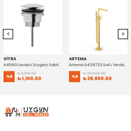
VİTRA
ARTEMA
A45163 Lavabo Süzgeci Sabit Krom
Artema A4128723 Suıt L Yerden Küvet Bataryası Altın
₺ 1,200.00
₺ 43,500.00
%
8
%
8
₺ 1,100.00
₺ 39,900.00