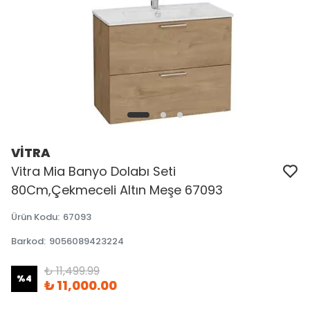
VİTRA
Vitra Mia Banyo Dolabı Seti
80Cm,Çekmeceli Altın Meşe 67093
Ürün Kodu
:
67093
Barkod
:
9056089423224
₺ 11,499.99
%
4
₺ 11,000.00