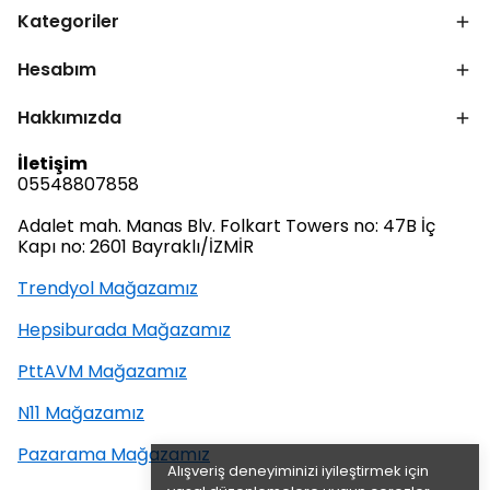
Kategoriler
Hesabım
Hakkımızda
İletişim
05548807858
Adalet mah. Manas Blv. Folkart Towers no: 47B İç
Kapı no: 2601 Bayraklı/İZMİR
Trendyol Mağazamız
Hepsiburada Mağazamız
PttAVM Mağazamız
N11 Mağazamız
Pazarama Mağazamız
Alışveriş deneyiminizi iyileştirmek için