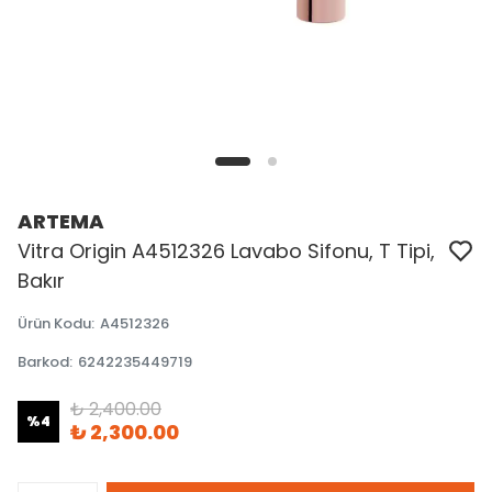
ARTEMA
Vitra Origin A4512326 Lavabo Sifonu, T Tipi,
Bakır
Ürün Kodu
:
A4512326
Barkod
:
6242235449719
₺ 2,400.00
%
4
₺ 2,300.00