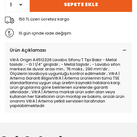
SEPETE EKLE
150 TL üzeri ücretsiz kargo
10 gün içinde iade değişim
Ürün Açıklaması
VitrA Origin A4512326 Lavabo Sifonu T Tipi Bakır - Metal
taslıdır.; - G 1 1/4” girişlidir.; - Metal taşlıdır.; - Lavabo sifon
merkezi ile duvar arası min.; 76 maks.; 290 mm’dir.;
Ölçülerin lavaboya uygunluğu kontrol edilmelidir.; VitrA |
Artema Garanti BilgisiVitrA | Artema ürünlerinin tümü TSE
standartlarına uygun olup üretim kaynaklı hatalara karşı
ürün gruplarına göre belirlenen sürelerde garanti
altındadır.; VitrA | Artema markalı ürün satın alan veya
kullanan her tüketicinin ürün montajı ve bakımı, arızalı ürün
onarımı VitrA | Artema yetkili servisleri tarafından
yapılabilmektedir.