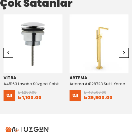
Çok Satanlar
VİTRA
ARTEMA
A45163 Lavabo Süzgeci Sabit Krom
Artema A4128723 Suıt L Yerden Küvet Bataryası Altın
₺ 1,200.00
₺ 43,500.00
%
8
%
8
₺ 1,100.00
₺ 39,900.00