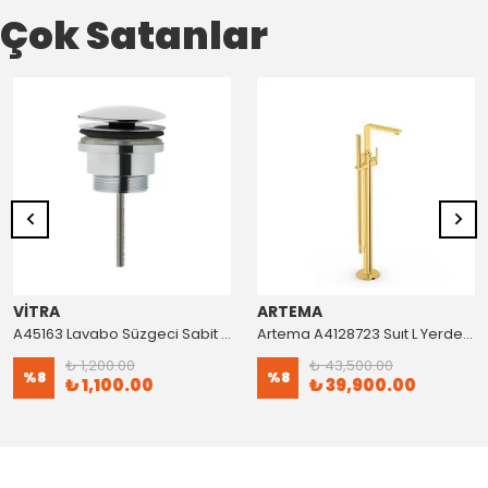
Çok Satanlar
VİTRA
ARTEMA
A45163 Lavabo Süzgeci Sabit Krom
Artema A4128723 Suıt L Yerden Küvet Bataryası Altın
₺ 1,200.00
₺ 43,500.00
%
8
%
8
₺ 1,100.00
₺ 39,900.00