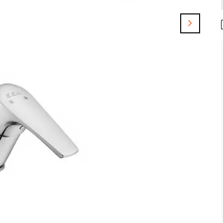
ARTEMA
VİTRA
ARTEMA
Artema A47021 Aquasee Ankastre Elektrikli Fotoselli Lavabo Bataryası
Artema A47189 AquaHeat S5 Ankastre Banyo/Duş Bataryası (5 Yollu Yönlendirici)
Artema A4720574 Aquaheat Bliss S 240 2f Duş Sistemi, Soft Altın