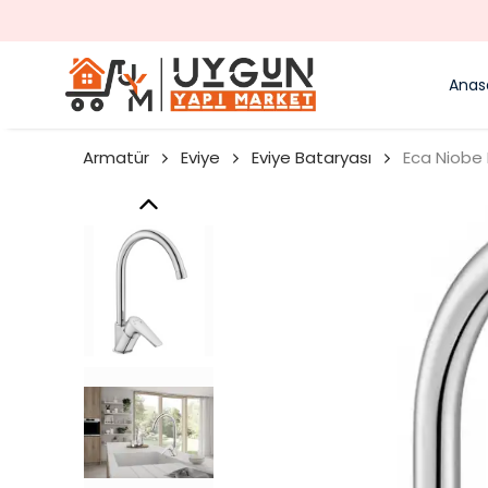
Anas
Armatür
Eviye
Eviye Bataryası
Eca Niobe 