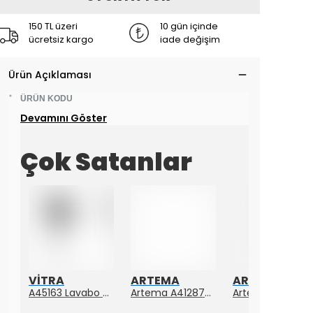
150 TL üzeri
10 gün içinde
ücretsiz kargo
iade değişim
Ürün Açıklaması
ÜRÜN KODU
*
Devamını Göster
Çok Satanlar
VİTRA
ARTEMA
ARTEMA
Artema Ankastre 3 Yollu Yönlendirici A41657
A45163 Lavabo Süzgeci Sabit Krom
Artema A4128723 Suıt L Yerden Küvet Bataryası Altın
Artema A4128726 Suıt Küvet Bataryası Bakır