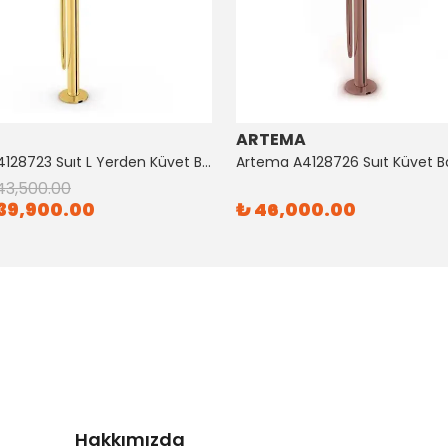
ARTEMA
Artema A4128723 Suıt L Yerden Küvet Bataryası Altın
43,500.00
39,900.00
₺ 46,000.00
Hakkımızda