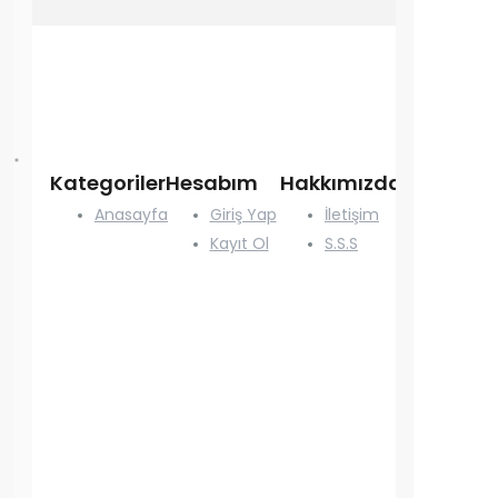
*
Kategoriler
Hesabım
Hakkımızda
Anasayfa
Giriş Yap
İletişim
Kayıt Ol
S.S.S