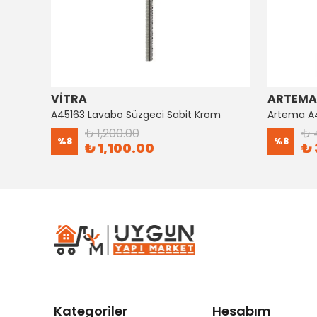
VİTRA
ARTEMA
Artema Ankastre 3 Yollu Yönlendirici A41657
A45163 Lavabo Süzgeci Sabit Krom
₺ 1,200.00
₺ 
%
8
%
8
₺ 1,100.00
₺ 
Kategoriler
Hesabım