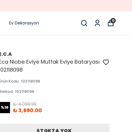
0
i
Ev Dekorasyon
E.C.A
Eca Niobe Eviye Mutfak Eviye Bataryası
102118098
Ürün Kodu
:
102118098
Barkod
:
102118098
₺ 4,099.99
%
10
₺ 3,690.00
STOKTA YOK