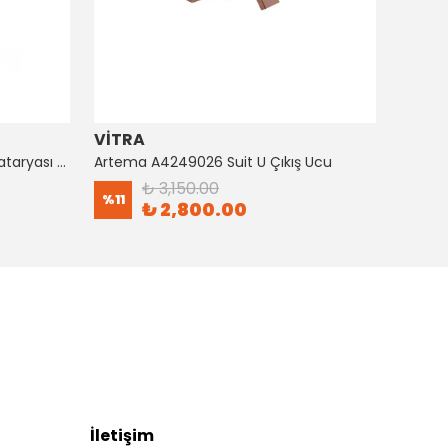
VİTRA
ARTE
Artema A4128726 Suıt Küvet Bataryası Bakır
Artema A4249026 Suit U Çıkış Ucu
₺ 3,150.00
%
11
%
8
₺ 2,800.00
İletişim