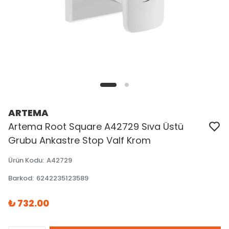
ARTEMA
Artema Root Square A42729 Sıva Üstü
Grubu Ankastre Stop Valf Krom
Ürün Kodu
:
A42729
Barkod
:
6242235123589
₺ 732.00