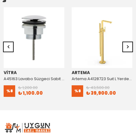
VİTRA
ARTEMA
A45163 Lavabo Süzgeci Sabit Krom
Artema A4128723 Suıt L Yerden Küvet Bataryası Altın
₺ 1,200.00
₺ 43,500.00
%
8
%
8
₺ 1,100.00
₺ 39,900.00